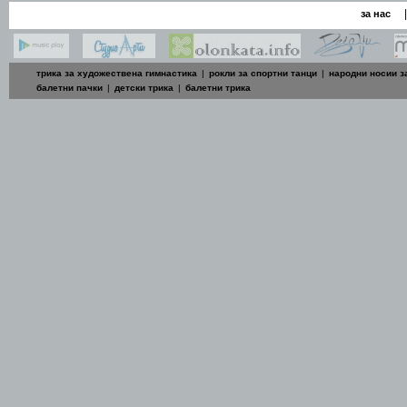
|
за нас
трика за художествена гимнастика
|
рокли за спортни танци
|
народни носии з
балетни пачки
|
детски трика
|
балетни трика