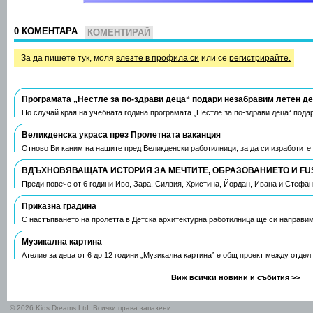
0 КОМЕНТАРА
КОМЕНТИРАЙ
За да пишете тук, моля
влезте в профила си
или се
регистрирайте.
Програмата „Нестле за по-здрави деца“ подари незабравим летен д
По случай края на учебната година програмата „Нестле за по-здрави деца“ пода
Великденска украса през Пролетната ваканция
Отново Ви каним на нашите пред Великденски работилници, за да си изработите
ВДЪХНОВЯВАЩАТА ИСТОРИЯ ЗА МЕЧТИТЕ, ОБРАЗОВАНИЕТО И FU
Преди повече от 6 години Иво, Зара, Силвия, Христина, Йордан, Ивана и Стефа
Приказна градина
С настъпването на пролетта в Детска архитектурна работилница ще си направим
Музикална картина
Ателие за деца от 6 до 12 години „Музикална картина” е общ проект между отдел
Виж всички новини и събития >>
© 2026 Kids Dreams Ltd. Всички права запазени.