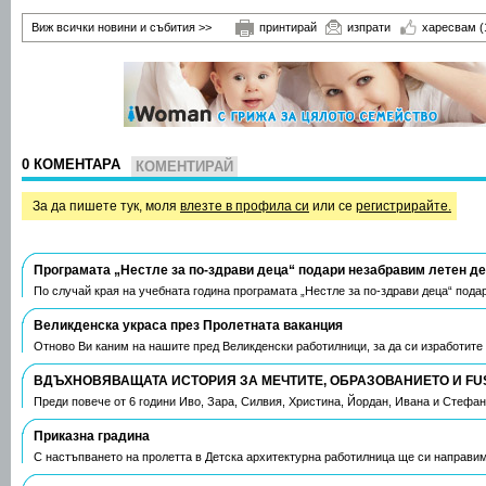
Виж всички новини и събития >>
принтирай
изпрати
харесвам
(
0 КОМЕНТАРА
КОМЕНТИРАЙ
За да пишете тук, моля
влезте в профила си
или се
регистрирайте.
Програмата „Нестле за по-здрави деца“ подари незабравим летен д
По случай края на учебната година програмата „Нестле за по-здрави деца“ пода
Великденска украса през Пролетната ваканция
Отново Ви каним на нашите пред Великденски работилници, за да си изработите
ВДЪХНОВЯВАЩАТА ИСТОРИЯ ЗА МЕЧТИТЕ, ОБРАЗОВАНИЕТО И FU
Преди повече от 6 години Иво, Зара, Силвия, Христина, Йордан, Ивана и Стефа
Приказна градина
С настъпването на пролетта в Детска архитектурна работилница ще си направим