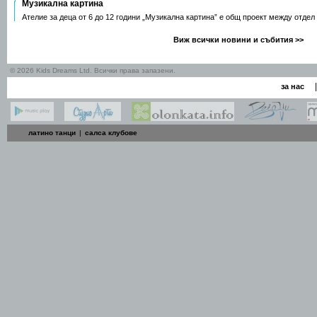
Музикална картина
Ателие за деца от 6 до 12 години „Музикална картина” е общ проект между отдел
Виж всички новини и събития >>
© 2026 Kids Dreams Ltd. Всички права запазени.
|
за нас
латино танци
|
салса клубове