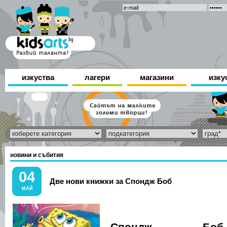
изкуства
лагери
магазини
изку
новини и събития
04
Две нови книжки за Спондж Боб
МАЙ
„Спондж Боб