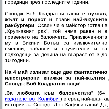
поредици през последните години.
Спондж Боб Квадратни гащи е
пухкав,
жълт и порест
и прави
най-вкусните
ракбургери
! Освен че е майстор готвач в
„Хрупкавият рак”, той няма равен и в
правенето на балончета. Приключенията
му в Бикини Ботъм са изключително
смешни, забавни и поучителни и са
подходящи за дечица на възраст от 3 до
10 години.
На 4 май излизат още две фантастично
илюстрирани книжки за най-жълтия 
Спондж Боб Квадратни гащи!
„
За любовта към балончетата
“ (64 
издателство „Колибри“
) е сред най-шанта
истории за Спондж Джо Кафяви гащи! Да, 