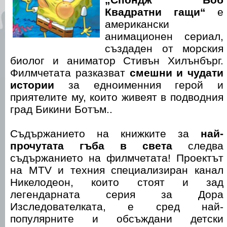
Квадратни гащи“
е
американски
анимационен сериал,
създаден от морския
биолог и аниматор Стивън Хилънбърг.
Филмчетата разказват
смешни и чудати
истории
за едноименния герой и
приятелите му, които живеят в подводния
град Бикини Ботъм..
Съдържанието на книжките за
най-
прочутата гъба в света
следва
съдържанието на филмчетата! Проектът
на MTV и техния специализиран канал
Никелодеон, които стоят и зад
легендарната серия за Дора
Изследователката, е сред най-
популярните и обсъждани детски