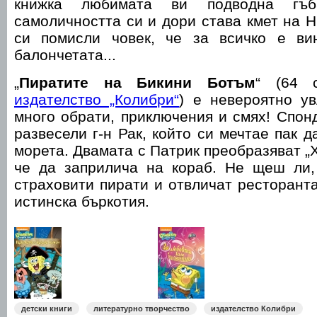
книжка любимата ви подводна гъб
самоличността си и дори става кмет на Н
си помисли човек, че за всичко е ви
балончетата...
„
Пиратите на Бикини Ботъм
“ (64 с
издателство „Колибри“
) е невероятно ув
много обрати, приключения и смях! Спон
развесели г-н Рак, който си мечтае пак 
морета. Двамата с Патрик преобразяват „Х
че да заприлича на кораб. Не щеш ли,
страховити пирати и отвличат ресторанта
истинска бъркотия.
детски книги
литературно творчество
издателство Колибри