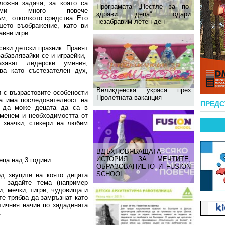
ложна задача, за която са
Програмата „Нестле за по-
одими много повече
здрави деца“ подари
ъм, отколкото средства. Ето
незабравим летен ден
ето въображение, като ви
авни игри.
секи детски празник. Правят
абавлявайки се и играейки,
зяват лидерски умения,
ва като състезателен дух,
Великденска украса през
 с възрастовите особености
Пролетната ваканция
да има последователност на
ПРЕД
а да може децата да са в
оменем и необходимостта от
, значки, стикери на любим
ВДЪХНОВЯВАЩАТА
ИСТОРИЯ ЗА МЕЧТИТЕ,
еца над 3 години.
ОБРАЗОВАНИЕТО И FUSION
SCHOOL
д звуците на която децата
о задайте тема (например
и, мечки, тигри, чудовища и
 те трябва да замръзнат като
тичния начин по зададената
.