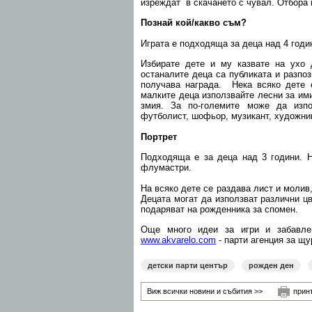
изреждат в скачането с чувал. Отбора 
Познай кой/какво съм?
Играта е подходяща за деца над 4 годи
Избирате дете и му казвате на ухо д
останалите деца са публиката и разпоз
получава награда. Нека всяко дете 
малките деца използвайте лесни за имит
змия. За по-големите може да изпо
футболист, шофьор, музикант, художник
Портрет
Подходяща е за деца над 3 години. 
флумастри.
На всяко дете се раздава лист и молив
Децата могат да използват различни ц
подаряват на рожденника за спомен.
Още много идеи за игри и забавлен
www.akvarelo.com
- парти агенция за щу
детски парти център
рожден ден
Виж всички новини и събития >>
прин