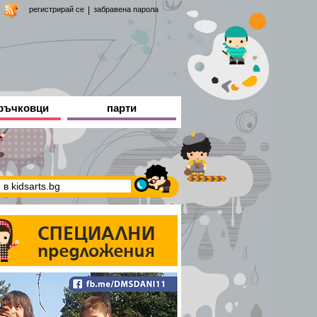
регистрирай се
|
забравена парола
ръчковци
парти