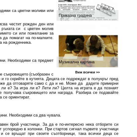
одими са цветни моливи или
Приказна градина
исва честит рожден ден или
а ръката си с цветен молив
името си или пожелание за
а да помагат на по-малките.
а на рожденника.
ини. Необходими са предмет
Музикална картина
Виж всички >>
е съкровището (съобразен с
 и го скрийте в кутията. Децата се подреждат в полукръг пред
оже да отговаряте само с да и не. Може да дадете примерни
 ли е? За игра ли е? Лети ли? Целта на играта е да познаят
ае получава съкровището или награда. Разбира се подавайте
а се ориентират.
дини. Необходими са два чувала.
вен брой участници. За да е по-интересно нека отборите си
т успоредно в колонки. При стартов сигнал първите участници
 и се връщат при своите съотборници, така всички деца се