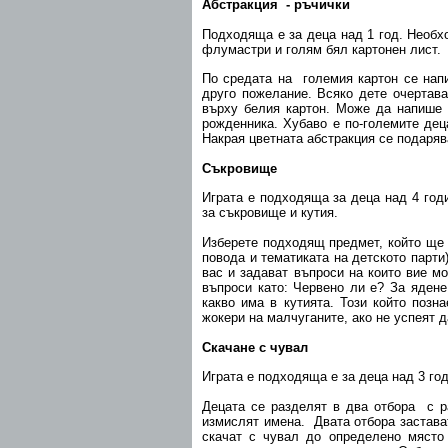
Абстракция - ръчички
Подходяща е за деца над 1 год. Необх
флумастри и голям бял картонен лист.
По средата на големия картон се нап
друго пожелание. Всяко дете очертав
върху белия картон. Може да напише 
рожденника. Хубаво е по-големите дец
Накрая цветната абстракция се подаряв
Съкровище
Играта е подходяща за деца над 4 год
за съкровище и кутия.
Изберете подходящ предмет, който ще 
повода и тематиката на детското парти)
вас и задават въпроси на които вие м
въпроси като: Червено ли е? За ядене
какво има в кутията. Този който позн
жокери на малчуганите, ако не успеят д
Скачане с чувал
Играта е подходяща е за деца над 3 го
Децата се разделят в два отбора с ра
измислят имена. Двата отбора застава
скачат с чувал до определено място