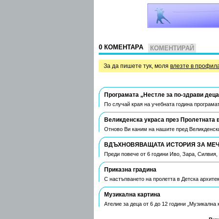
0 КОМЕНТАРА
КОМЕНТИРАЙ
За да пишете тук, моля
влезте в профил
Програмата „Нестле за по-здрави деца
По случай края на учебната година програмат
Великденска украса през Пролетната 
Отново Ви каним на нашите пред Великденски
ВДЪХНОВЯВАЩАТА ИСТОРИЯ ЗА МЕЧТ
Преди повече от 6 години Иво, Зара, Силвия
Приказна градина
С настъпването на пролетта в Детска архите
Музикална картина
Ателие за деца от 6 до 12 години „Музикална