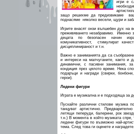
игри е с
необх
артистиз
защо решихме да предизвикаме ваш
поднасяме няколко весели, щури и заб
Игрите внасят онзи вълшебен дух на в
преживяването незабравимо. Именно з
децата по безопасен начин изра
комуникативност, стимулират качест
дисциплинираност и т.н.
Важно е заниманията да са съобразени
и интереси на малчуганите, както и 
динамични, с пасивни занимания, з
кондиция през цялото време. Нека сп
подаръци и награди (свирки, бонбони
герои).
Ледени фигури
Играта е музикална и е подходяща за д
Пускайте различни стилове музика по
танцуват артистично. Предварителн
летящи пеперуди, балерини, рок звезд
т.н.) В момента в който музиката спре,
ледени фигури по възможно най-артис
тема. След това ги оценете и наградете