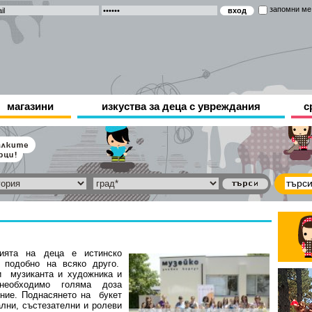
запомни ме
магазини
изкуства за деца с увреждания
с
нията на деца е истинско
, подобно на всяко друго.
и музиканта и художника и
еобходимо голяма доза
ние. Поднасянето на букет
ални, състезателни и ролеви