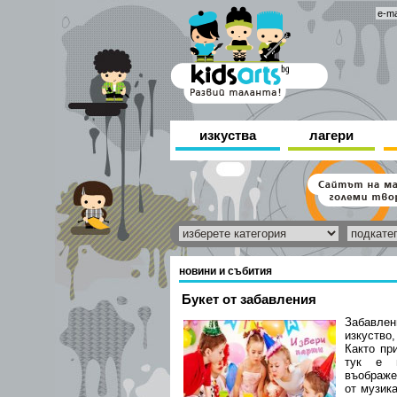
изкуства
лагери
новини и събития
Букет от забавления
Забавле
изкуство
Както пр
тук е н
въображе
от музик