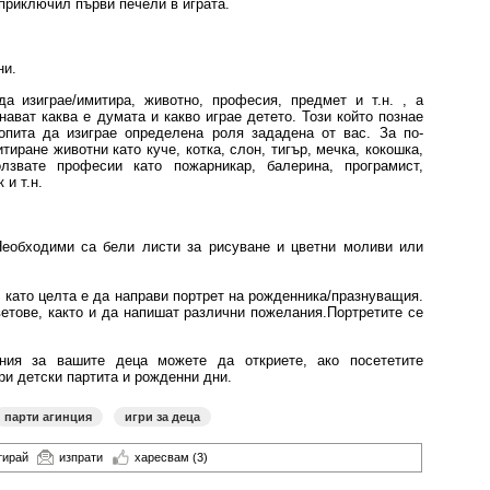
приключил първи печели в играта.
ни.
а изиграе/имитира, животно, професия, предмет и т.н. , а
нават каква е думата и какво играе детето. Този който познае
опита да изиграе определена роля зададена от вас. За по-
иране животни като куче, котка, слон, тигър, мечка, кокошка,
лзвате професии като пожарникар, балерина, програмист,
 и т.н.
Необходими са бели листи за рисуване и цветни моливи или
, като целта е да направи портрет на рожденника/празнуващия.
ветове, както и да напишат различни пожелания.Портретите се
ия за вашите деца можете да откриете, ако посететите
ри детски партита и рожденни дни.
парти агинция
игри за деца
тирай
изпрати
харесвам
(3)