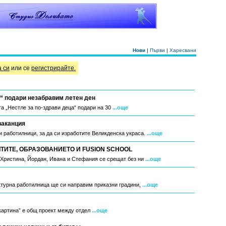
Нови
|
Първи
|
Харесвани
а си
или се
регистрирайте.
“ подари незабравим летен ден
а „Нестле за по-здрави деца“ подари на 30
...още
ваканция
 работилници, за да си изработите Великденска украса.
...още
ИТЕ, ОБРАЗОВАНИЕТО И FUSION SCHOOL
, Христина, Йордан, Ивана и Стефания се срещат без ни
...още
ктурна работилница ще си направим приказни градини,
...още
 картина” е общ проект между отдел
...още