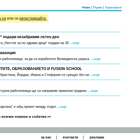
Нови
|
Първи
|
Харесвани
а си
или се
регистрирайте.
“ подари незабравим летен ден
а „Нестле за по-здрави деца“ подари на 30
...още
ваканция
 работилници, за да си изработите Великденска украса.
...още
ИТЕ, ОБРАЗОВАНИЕТО И FUSION SCHOOL
, Христина, Йордан, Ивана и Стефания се срещат без ни
...още
ктурна работилница ще си направим приказни градини,
...още
 картина” е общ проект между отдел
...още
 всички новини и събития >>
|
|
за нас
контакти
реклама