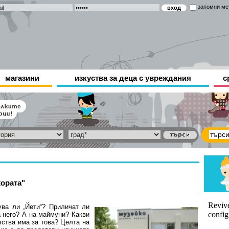
запомни ме
магазини
изкуства за деца с увреждания
с
хората"
ва ли „Йети“? Приличат ли
а него? А на маймуни? Какви
лства има за това? Целта на