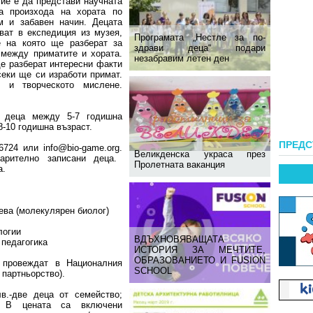
лие е да представи научната
а произхода на хората по
м и забавен начин. Децата
ват в експедиция из музея,
Програмата „Нестле за по-
 на която ще разберат за
здрави деца“ подари
 между приматите и хората.
незабравим летен ден
ще разберат интересни факти
секи ще си изработи примат.
о и творческото мислене.
за деца между 5-7 годишна
8-10 годишна възраст.
ПРЕД
724 или info@bio-game.org.
Великденска украса през
рително записани деца.
Пролетната ваканция
а.
ева (молекулярен биолог)
логии
ВДЪХНОВЯВАЩАТА
 педагогика
ИСТОРИЯ ЗА МЕЧТИТЕ,
ОБРАЗОВАНИЕТО И FUSION
провеждат в Националния
SCHOOL
 партньорство).
в.-две деца от семейство;
я. В цената са включени