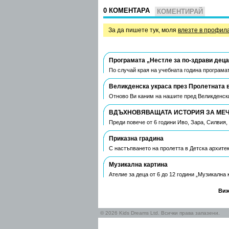
0 КОМЕНТАРА
КОМЕНТИРАЙ
За да пишете тук, моля
влезте в профил
Програмата „Нестле за по-здрави деца
По случай края на учебната година програмат
Великденска украса през Пролетната 
Отново Ви каним на нашите пред Великденски
ВДЪХНОВЯВАЩАТА ИСТОРИЯ ЗА МЕЧТ
Преди повече от 6 години Иво, Зара, Силвия
Приказна градина
С настъпването на пролетта в Детска архите
Музикална картина
Ателие за деца от 6 до 12 години „Музикална
Виж
© 2026 Kids Dreams Ltd. Всички права запазени.