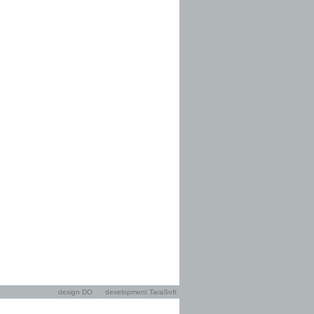
design DO
development TaraSoft