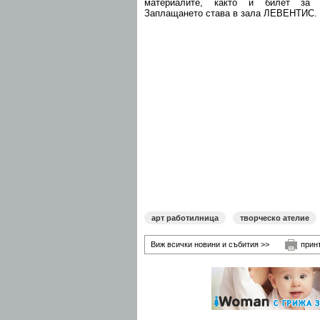
материалите, както и билет за 
Заплащането става в зала ЛЕВЕНТИС.
арт работилница
творческо ателие
Виж всички новини и събития >>
прин