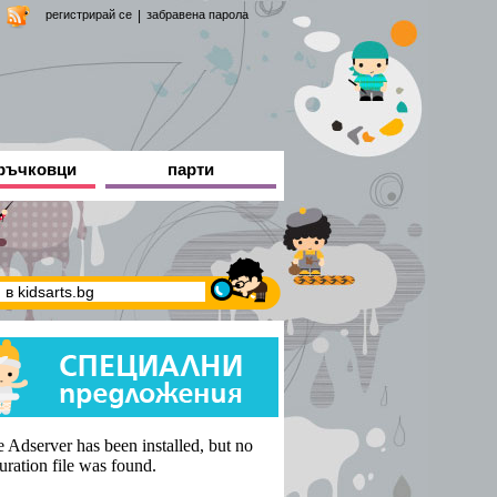
регистрирай се
|
забравена парола
ръчковци
парти