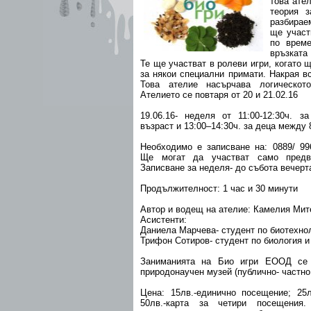
това ате
теория з
разбирае
ще участ
по време
връзката
Те ще участват в ролеви игри, когато 
за някои специални примати. Накрая в
Това ателие насърчава логическот
Ателието се повтаря от 20 и 21.02.16
19.06.16- неделя от 11:00-12:30ч. 
възраст и 13:00–14:30ч. за деца между 
Необходимо е записване на: 0889/ 996
Ще могат да участват само предва
Записване за неделя- до събота вечерт
Продължителност: 1 час и 30 минути
Автор и водещ на ателие: Камелия Мит
Асистенти:
Даниела Марчева- студент по биотехно
Трифон Сотиров- студент по биология и
Заниманията на Био игри ЕООД се 
природонаучен музей (публично- частно
Цена: 15лв.-единично посещение; 25л
50лв.-карта за четири посещени