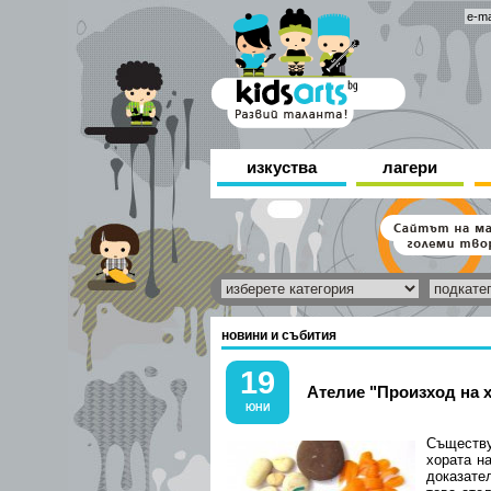
изкуства
лагери
новини и събития
19
Ателие "Произход на 
ЮНИ
Съществу
хората н
доказате