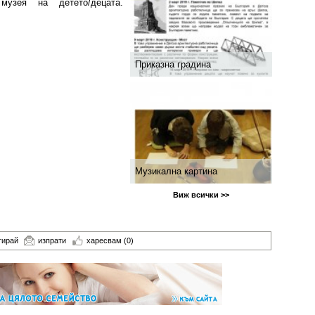
музея на детето/децата.
Приказна градина
Музикална картина
Виж всички >>
тирай
изпрати
харесвам
(0)