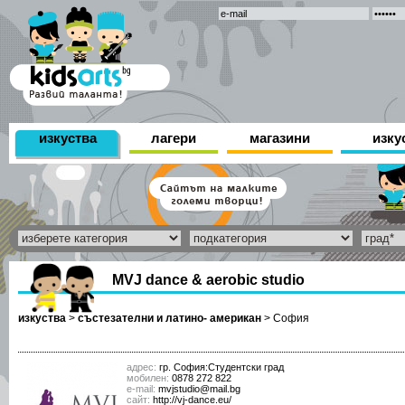
изкуства
лагери
магазини
изку
MVJ dance & aerobic studio
изкуства
>
състезателни и латино- американ
>
София
адрес:
гр. София:Студентски град
мобилен:
0878 272 822
е-mail:
mvjstudio@mail.bg
сайт:
http://vj-dance.eu/