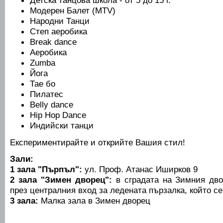
Детска танцова школа - от 5 до 15 г.
Модерен Балет (MTV)
Народни Танци
Степ аеробика
Break dance
Аеробика
Zumba
Йога
Тае бо
Пилатес
Belly dance
Hip Hop Dance
Индийски танци
Експериментирайте и открийте Вашия стил!
Зали:
1 зала "Пърпъл":
ул. Проф. Атанас Иширков 9
2 зала "Зимен дворец":
в сградата на Зимния дво
през централния вход за ледената пързалка, който се
3 зала:
Малка зала в Зимен дворец