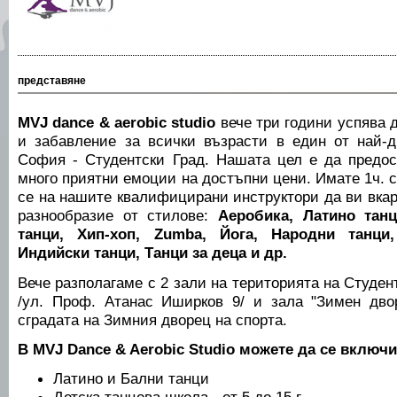
представяне
MVJ dance & aerobic studio
вече три години успява 
и забавление за всички възрасти в един от най-
София - Студентски Град. Нашата цел е да предос
много приятни емоции на достъпни цени. Имате 1ч. 
се на нашите квалифицирани инструктори да ви вка
разнообразие от стилове:
Аеробика, Латино танц
танци, Хип-хоп, Zumba, Йога, Народни танци
Индийски танци, Танци за деца и др.
Вече разполагаме с 2 зали на територията на Студен
/ул. Проф. Атанас Иширков 9/ и зала "Зимен дво
сградата на Зимния дворец на спорта.
В MVJ Dance & Aerobic Studio можете да се включи
Латино и Бални танци