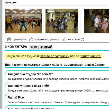
галерия
принтирай
изпрати на приятел
харесвам
(0)
0 КОМЕНТАРА
КОМЕНТИРАЙ
За да пишете тук, моля
влезте в профила си
или се
регистрирайте.
Други школи по състезателни и латино- американски танци в София
Танцувално студио "Класик М"
Танцувално студио "Класик М" е водеща балетна школа, посветена на най-малк
Танцово училище Дъга Тийм
Танцов комплекс „Дъга тийм“ е създаден през месец януари 2015 г. от многокра
Fight & Flow
Зала за бойни изкуства и танци в кв. Витоша. Провеждаме тренировки по айкидо