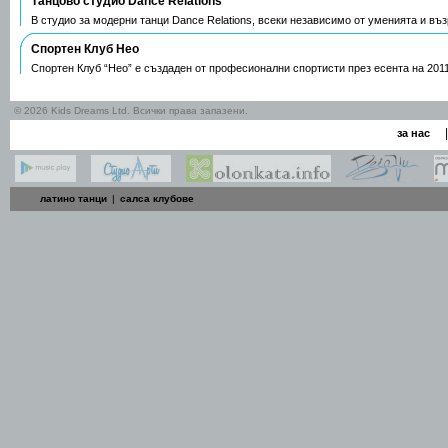
Танцово студио Dance Relations
В студио за модерни танци Dance Relations, всеки независимо от уменията и въ
Спортен Клуб Нео
Спортен Клуб “Нео” е създаден от професионални спортисти през есента на 2011
© 2026 Kids Dreams Ltd. Всички права запазени.
|
за нас
латино танци
|
салса клубове