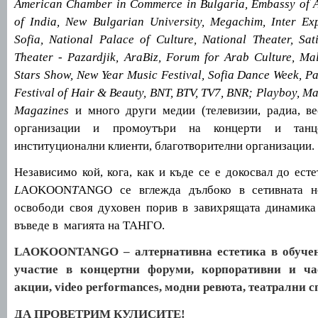
American Chamber in Commerce in Bulgaria, Embassy of A
of India, New Bulgarian University, Megachim, Inter Ex
Sofia,
National Palace of Culture,
National Theater, Sat
Theater - Pazardjik,
AraBiz, Forum for Arab Culture,
Mal
Stars Show,
New Year Music Festival,
Sofia Dance Week,
Pa
Festival of Hair & Beauty,
BNT, BTV, TV7, BNR;
Playboy, Ma
Magazines
и много
други медии (телевизии, радиа, ве
организации и промоутъри на концерти и танц
институционални клиенти, благотворителни организации.
Независимо кой, кога, как и къде се е докосвал до есте
L
AOKOON
T
ANGO
се вглежда дълбоко в сетивната н
освободи своя духовен порив в завихрящата динамика
въведе в магията на ТАНГО.
LAOKOONTANGO
– алтернативна естетика в обучен
участие в концертни форуми, корпоративни и ча
акции,
video
performances
, модни ревюта, театрални 
ДА ПРОВЕТРИМ КУЛИСИТЕ!