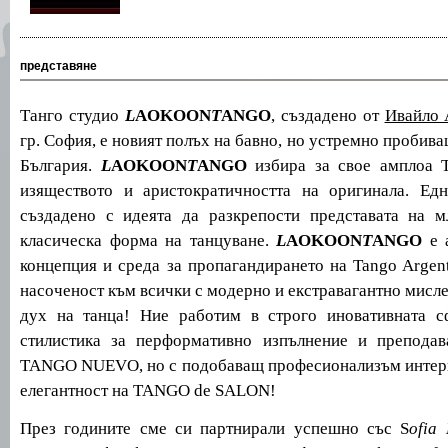
представяне
Танго студио
L
AOKOON
T
ANGO
,
създадено от
Ивайло 
гр. София, е новият полъх на бавно, но устремно пробива
България.
L
AOKOON
T
ANGO
избира за свое амплоа
изяществото и аристократичността на оригинала.
Едн
създадено с идеята да разкрепости представата на м
класическа форма на танцуване.
L
AOKOON
T
ANGO
е
концепция и среда за пропагандирането на Tango Argen
насоченост към
всички с модерно и екстравагантно мисле
дух на танца
! Ние работим в строго иновативната с
стилистика за перформативно изпълнение и преподав
TANGO NUEVO, но с подобаващ професионализъм интерп
елегантност на TANGO de SALON!
През годините сме си партнирали успешно със S
ofia 