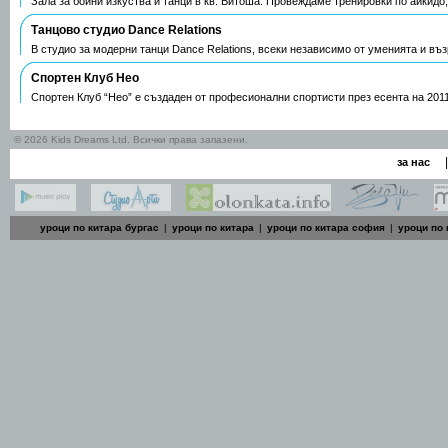
Зала за бойни изкуства и танци в кв. Витоша. Провеждаме тренировки по айкидо
Танцово студио Dance Relations
В студио за модерни танци Dance Relations, всеки независимо от уменията и въ
Спортен Клуб Нео
Спортен Клуб “Нео” е създаден от професионални спортисти през есента на 2011
© 2026 Kids Dreams Ltd. Всички права запазени.
|
за нас
уроци по китара бургас
|
уроци по китара
|
уроци по китара софия
|
уроци по 