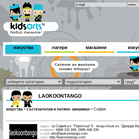
изкуства
лагери
магазини
изку
LAOKOONTANGO
изкуства
>
състезателни и латино- американ
>
София
адрес:
гр.София:ул. "Пиротска" 5 - вход откъм ул. "Джордж В
мобилен:
0888 232 995, 0885 408 335
е-mail:
info@laokoontango.com
сайт:
http://laokoontango.com