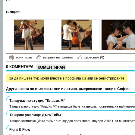
галерия
принтирай
изпрати на приятел
харесвам
(0)
0 КОМЕНТАРА
КОМЕНТИРАЙ
За да пишете тук, моля
влезте в профила си
или се
регистрирайте.
Други школи по състезателни и латино- американски танци в София
Танцувално студио "Класик М"
Танцувално студио "Класик М" е водеща балетна школа, посветена на най-малк
Танцово училище Дъга Тийм
Танцов комплекс „Дъга тийм“ е създаден през месец януари 2015 г. от многокра
Fight & Flow