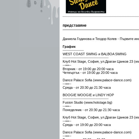
представяне
Даниела Годинова и Теодор Колев - Първите инс
График
-----------------
WEST COAST SWING и BALBOA SWING
-------------------------------------
Клуб Hot Stage, София, ул.Драган Цанков 23 (
ww
--==--
Вторник - от 19:00 до 20:00 часа
Четвъртък - от 19:00 до 20:00 часа
Dance Palace Sofia (
www.palace-dance.com
)
--==--
Сряда - от 20:30 до 21:30 часа
BOOGIE WOOGIE и LINDY HOP
-------------------------------------
Fusion Studio (
www.hotstage.bg
)
--==--
Понеделник - от 20:30 до 21:30 часа
Клуб Hot Stage, София, ул.Драган Цанков 23 (
ww
--==--
Сряда - от 19:00 до 20:00 часа
Dance Palace Sofia (
www.palace-dance.com
)
--==--