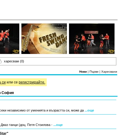
харесвам
(0)
Нови
|
Първи
|
Харесвани
а си
или се
регистрирайте.
в София
всеки независимо от уменията и възрастта си, може да
...още
n Джаз танци (доц. Петя Стоилова -
...още
Star"