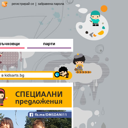
регистрирай се
|
забравена парола
ръчковци
парти