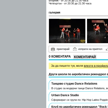
Вторник - от 20:30 до 21:30 часа
Четвъртък - от 20:30 до 21:30 часа
галерия
принтирай
изпрати на приятел
0 КОМЕНТАРА
КОМЕНТИРАЙ
За да пишете тук, моля
влезте в профил
Други школи по акробатичен рокендрол 
Танцово студио Dance Relations
В студио за модерни танци Dance Relations, 
Urban Dance Studio
Сформират се групи по: Hip Hop Latino Poppi
Клуб по акробатичен рокендрол "Rock 