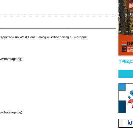
труктори по West Coast Swing и Balboa Swing в България.
w.hotstage.bg
)
ПРЕД
w.hotstage.bg
)