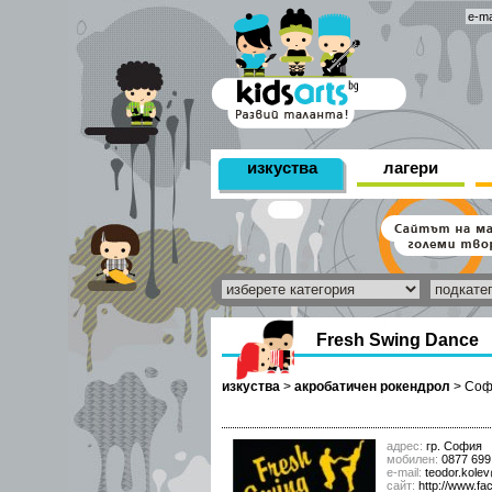
изкуства
лагери
Fresh Swing Dance
изкуства
>
акробатичен рокендрол
>
Соф
адрес:
гр. София
мобилен:
0877 699
е-mail:
teodor.kole
сайт:
http://www.f