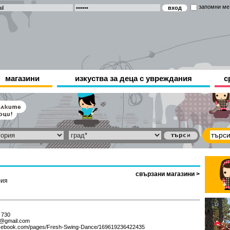
запомни ме
магазини
изкуства за деца с увреждания
с
свързани магазини >
ия
 730
v@gmail.com
acebook.com/pages/Fresh-Swing-Dance/169619236422435