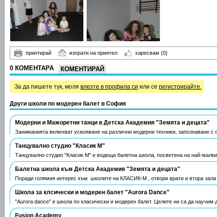
принтирай
изпрати на приятел
харесвам
(0)
0 КОМЕНТАРА
КОМЕНТИРАЙ
За да пишете тук, моля
влезте в профила си
или се
регистрирайте.
Други школи по модерен балет в София
Модерни и Мажоретни танци в Детска Академия "Земята и децата"
Заниманията включват усвояване на различни модерни техники, запознаване с
Танцувално студио "Класик М"
Танцувално студио "Класик М" е водеща балетна школа, посветена на най-малк
Балетна школа към Детска Академия "Земята и децата"
Поради голямия интерес към школите на КЛАСИК-М , отвори врати и втора зала 
Школа за клсически и модерен балет "Aurora Dance"
"Aurora dance" e школа по класически и модерен балет. Целите ни са да научим
Fusion Academy