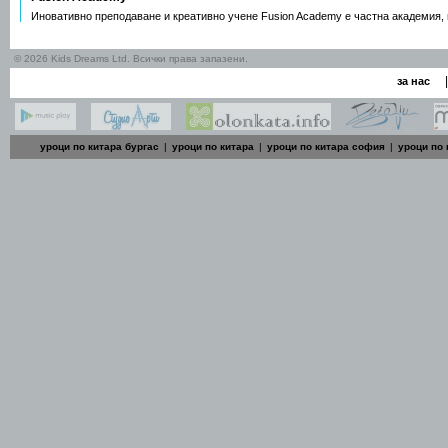
Иновативно преподаване и креативно учене Fusion Academy е частна академия
© 2026 Kids Dreams Ltd. Всички права запазени.
|
за нас
уроци по китара бургас
|
уроци по китара
|
уроци по китара софия
|
уроци по 