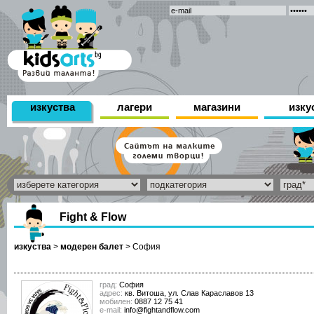
изкуства
лагери
магазини
изку
Fight & Flow
изкуства
>
модерен балет
>
София
град:
София
адрес:
кв. Витоша, ул. Слав Караславов 13
мобилен:
0887 12 75 41
е-mail:
info@fightandflow.com