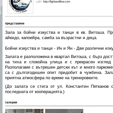
сайт:
http://fightandflow.com
представяне
Зала за бойни изкуства и танци в кв. Витоша. П
айкидо, капоейра, самба за възрастни и деца.
Бойни изкуства и танци - Ин и Ян - Две различни из
Залата е разположена в квартал Витоша, с бърз дос
на тиха и спокойна улица и с прекрасен изглед
Разполагаме с вътрешен детски кът и много парком
са с дългогодишен опит придобит в чужбина. Зал
приятна атмосфера по време на тренировките.
(До залата се стига от ул. Константин Петканов 
последната от кооперацията.)
галерия