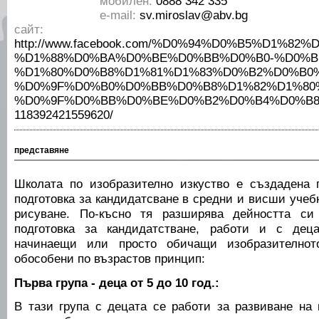
мобилен:
0888 342 335
е-mail:
sv.miroslav@abv.bg
сайт:
http://www.facebook.com/%D0%94%D0%B5%D1%82
%D1%88%D0%BA%D0%BE%D0%BB%D0%B0-%D0%B
%D1%80%D0%B8%D1%81%D1%83%D0%B2%D0%B0
%D0%9F%D0%B0%D0%BB%D0%B8%D1%82%D1%80
%D0%9F%D0%BB%D0%BE%D0%B2%D0%B4%D0%B8
118392421559620/
представяне
Школата по изобразително изкуство е създадена 
подготовка за кандидатсване в средни и висши учеб
рисуване. По-късно тя разширява дейността с
подготовка за кандидатстване, работи и с де
начинаещи или просто обичащи изобразителното
обособени по възрастов принцип:
Първа група - деца от 5 до 10 год.:
В тази група с децата се работи за развиване на