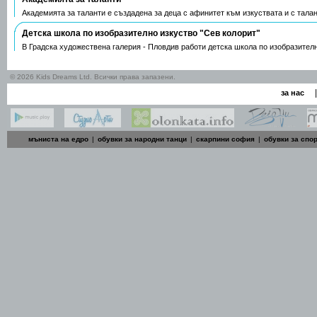
Академията за таланти е създадена за деца с афинитет към изкуствата и с талан
Детска школа по изобразително изкуство "Сев колорит"
В Градска художествена галерия - Пловдив работи детска школа по изобразител
© 2026 Kids Dreams Ltd. Всички права запазени.
|
за нас
мъниста на едро
|
обувки за народни танци
|
скарпини софия
|
обувки за спо