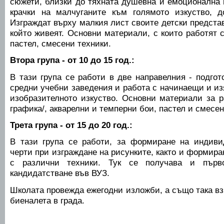
сюжети, близки до тяхната душевна и емоционална 
крачки на малчуганите към голямото изкуство, д
Изграждат върху малкия лист своите детски представ
който живеят. Основни материали, с които работят с
пастел, смесени техники.
Втора група - от 10 до 15 год.:
В тази група се работи в две направелния - подгот
средни учебни заведения и работа с начинаещи и из
изобразителното изкуство. Основни материали за р
графика/, акварелни и темперни бои, пастел и смесен
Трета група - от 15 до 20 год.:
В тази група се работи, за формиране на индиви
черти при изграждане на рисунките, както и формира
с различни техники. Тук се получава и първо
кандидатстване във ВУЗ.
Школата провежда ежегодни изложби, а също така вз
биеналета в града.