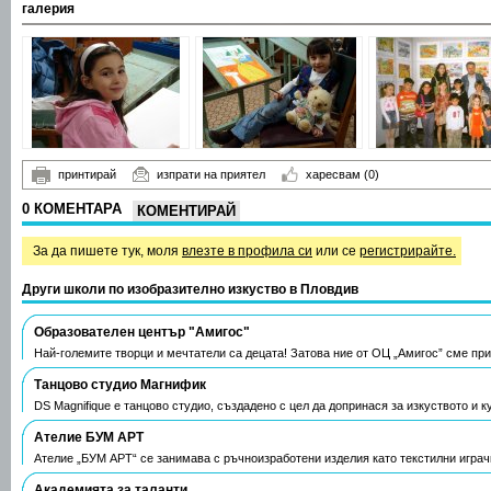
галерия
принтирай
изпрати на приятел
харесвам
(0)
0 КОМЕНТАРА
КОМЕНТИРАЙ
За да пишете тук, моля
влезте в профила си
или се
регистрирайте.
Други школи по изобразително изкуство в Пловдив
Образователен център "Амигос"
Най-големите творци и мечтатели са децата! Затова ние от ОЦ „Амигос” сме пр
Танцово студио Магнифик
DS Magnifiquе е танцово студио, създадено с цел да допринася за изкуството и к
Ателие БУМ АРТ
Ателие „БУМ АРТ“ се занимава с ръчноизработени изделия като текстилни играч
Академията за таланти