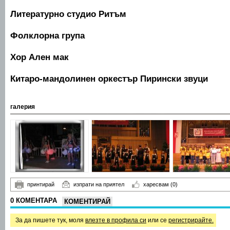
Литературно студио Ритъм
Фолклорна група
Хор Ален мак
Китаро-мандолинен оркестър Пирински звуци
галерия
принтирай
изпрати на приятел
харесвам
(0)
0 КОМЕНТАРА
КОМЕНТИРАЙ
За да пишете тук, моля
влезте в профила си
или се
регистрирайте.