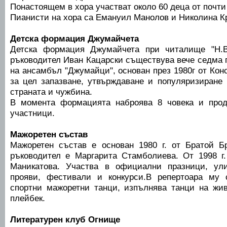
Понастоящем в хора участват около 60 деца от почти
Пианисти на хора са Емануил Манолов и Николина К
Детска формация Джумайчета
Детска формация Джумайчета при читалище "Н.В
ръководител Иван Кацарски съществува вече седма 
на ансамбъл "Джумайци", основан през 1980г от Кон
за цел запазване, утвърждаване и популяризиране 
страната и чужбина.
В момента формацията наброява 8 човека и про
участници.
Мажоретен състав
Мажоретен състав е основан 1980 г. от Братой Бр
ръководител е Маргарита Стамболиева. От 1998 г
Маникатова. Участва в официални празници, ул
прояви, фестивали и конкурси.В репертоара му
спортни мажоретни танци, изпълнява танци на жи
плейбек.
Литературен клуб Огнище