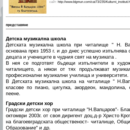
сайт:
http://www.blgmun.com/cat73/235/Kulturni_instituti.
представяне
Детска музикална школа
Детската музикална школа при читалище " Н. Ва
основана през 1953 г. и до днес успешно изпълнява
децата и учениците в чудния свят на музиката .
В нея се подготвят бъдещи изпълнители в худож
читалището, а някои от тях продължават музика
професионални музикални училища и университети.
В Детската музикална школа на читалище " Н.Вап
класове по пиано, цигулка, акордеон, мандолина, 
пеене.
Градски детски хор
Градски детски хор при читалище "Н.Вапцаров"- Бла
октомври 2003г. от своя диригент доц.д-р Христо Кро
на благоевградската общественост- читалище, Общи
Образование" и др.