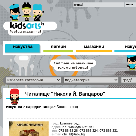
изкуства
лагери
магазини
изку
Читалище "Никола Й. Вапцаров"
изкуства
>
народни танци
>
Благоевград
град:
Благоевград
адрес:
пл. "Македония" № 1
тел:
073 88 53 26, 073 885 324, 073 885 331
е-mail:
chit_bl@abv.bg