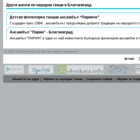
Други школи по народни танци в Благоевград
Детски фолклорен танцов ансамбъл “Пиринче”
Създаден през 1984г., ансамбълът продължава добрите традиции на народното 
Ансамбъл "Пирин" - Благоевград
Ансамбъл "ПИРИН" е един от най-известните български фолклорни ансамбли и
© 2026 Kids Dreams Ltd. Всички права запазени.
|
за нас
мъниста на едро
|
обувки за народни танци
|
скарпини софия
|
обувки за спо