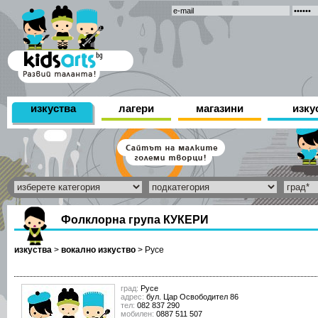
изкуства
лагери
магазини
изку
Фолклорна група КУКЕРИ
изкуства
>
вокално изкуство
>
Русе
град:
Русе
адрес:
бул. Цар Освободител 86
тел:
082 837 290
мобилен:
0887 511 507