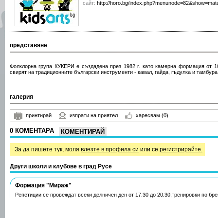
сайт:
http://horo.bg/index.php?menunode=82&show=mater
представяне
Фолклорна група КУКЕРИ
е създадена през 1982 г. като камерна формация от 10
свирят на традиционните български инструменти - кавал, гайда, гъдулка и тамбура
галерия
принтирай
изпрати на приятел
харесвам
(0)
0 КОМЕНТАРА
КОМЕНТИРАЙ
За да пишете тук, моля
влезте в профила си
или се
регистрирайте.
Други школи и клубове в град Русе
Формация "Мираж"
Репетиции се провеждат всеки делничен ден от 17.30 до 20.30,тренировки по бр