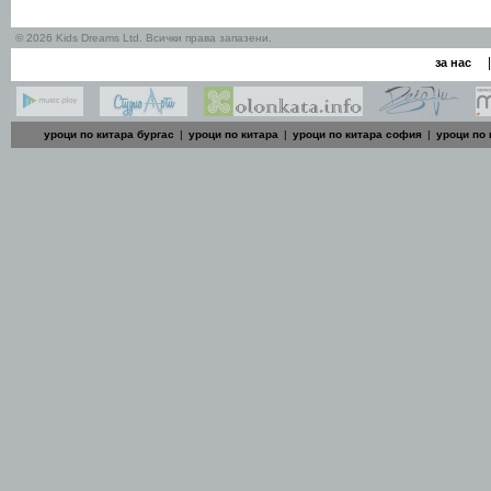
© 2026 Kids Dreams Ltd. Всички права запазени.
|
за нас
уроци по китара бургас
|
уроци по китара
|
уроци по китара софия
|
уроци по 