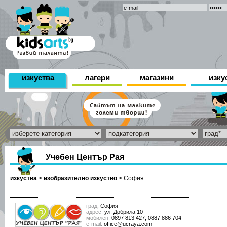
изкуства
лагери
магазини
изку
Учебен Център Рая
изкуства
>
изобразително изкуство
>
София
град:
София
адрес:
ул. Добрила 10
мобилен:
0897 813 427, 0887 886 704
е-mail:
office@ucraya.com