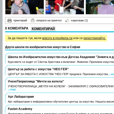
принтирай
изпрати на приятел
харесвам
(1)
0 КОМЕНТАРА
КОМЕНТИРАЙ
За да пишете тук, моля
влезте в профила си
или се
регистрирайте.
Други школи по изобразително изкуство в София
Школа по Изобразително изкуство към Детска Академия "Земята и д
Курсовете се водят от Светла Христова и включват: Живопис Приложни изкуств
Център за работа с изкуства "НЕО ГЕЯ"
ЦЕНТЪР ЗА РАБОТА С ИЗКУСТВА "НЕО ГЕЯ" предлага: Приложни изкуства
...о
УченоТворилница "Мечти на колела"
УЧЕНОТВОРИЛНИЦА „МЕЧТИ НА КОЛЕЛА” - ЗАНИМАЛНЯ С ОБРАЗОВАТЕЛНИ
...още
Арт Лаборатория
Арт лаборатория е информативно-обучителен център за изкуство. Нашата миси
Fusion Academy
Иновативно преподаване и креативно учене Fusion Academy е частна академия