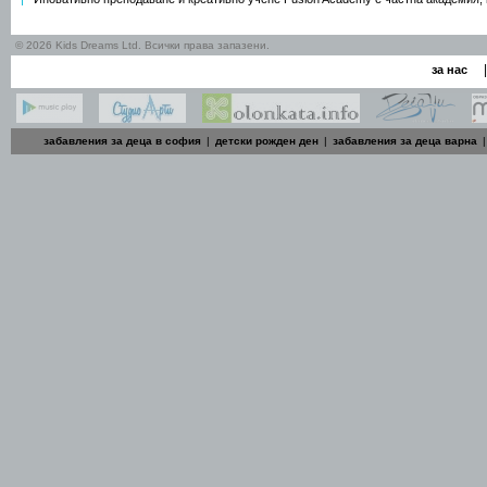
© 2026 Kids Dreams Ltd. Всички права запазени.
|
за нас
забавления за деца в софия
|
детски рожден ден
|
забавления за деца варна
|