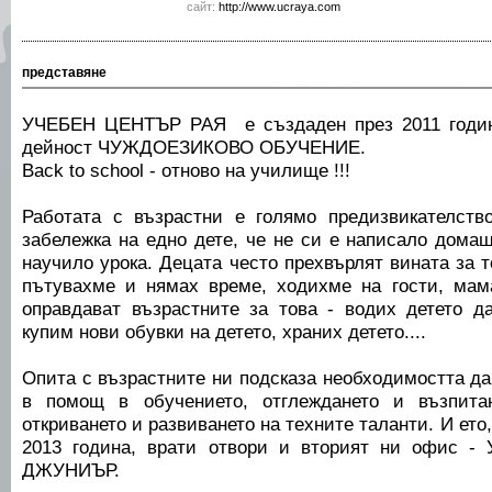
сайт:
http://www.ucraya.com
представяне
УЧЕБЕН ЦЕНТЪР РАЯ е създаден през 2011 годин
дейност ЧУЖДОЕЗИКОВО ОБУЧЕНИЕ.
Back to school - отново на училище !!!
Работата с възрастни е голямо предизвикателств
забележка на едно дете, че не си е написало дома
научило урока. Децата често прехвърлят вината за т
пътувахме и нямах време, ходихме на гости, мама 
оправдават възрастните за това - водих детето д
купим нови обувки на детето, храних детето....
Опита с възрастните ни подсказа необходимостта д
в помощ в обучението, отглеждането и възпита
откриването и развиването на техните таланти. И ето,
2013 година, врати отвори и вторият ни офис 
ДЖУНИЪР.