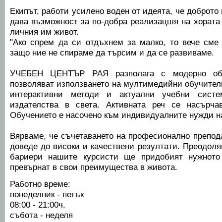
Екипът, работи усилено воден от идеята, че доброто
дава възможност за по-добра реализацшя на хората к
личния им живот.
"Ако спрем да си отдъхнем за малко, то вече сме
защо ние не спираме да търсим и да се развиваме.
УЧЕБЕН ЦЕНТЪР РАЯ разполага с модерно об
позволяват използването на мултимедийни обучител
интерактивни методи и актуални учебни систе
издателства в света. Активната реч се насърч
Обучението е насочено към индивидуалните нужди на
Вярваме, че съчетаването на професионално препод
доведе до високи и качествени резултати. Преодоля
бариери нашите курсисти ще придобият нужното
превърнат в свои преимущества в живота.
Работно време:
понеделник - петък
08:00 - 21:00ч.
събота - неделя