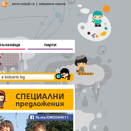
регистрирай се
|
забравена парола
ръчковци
парти