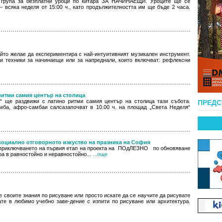
 група за безплатни уроци по китара ЗА НАЧИНАЕЩИ. Уроците ще се
 всяка неделя от 15:00 ч., като продължителността им ще бъде 2 часа.
ойто желае да експериментира с най-интуитивният музикален инструмент.
 техники за начинаещи или за напреднали, които включват: рефлексни
итми самия център на столица
“ ще раздвижи с латино ритми самия център на столица тази събота.
ПРЕД
омба, афро-самбаи салсазапочват в 10.00 ч. на площад „Света Неделя“
 социално отговорното изкуство на празника на София
о приключването на първия етап на проекта на ПОдЛЕЗНО по обновяване
ра в равностойно и неравностойно...
...още
е своите знания по рисуване или просто искате да се научите да рисувате
ате в любимо учебно заве-дение с изпити по рисуване или архитектура.