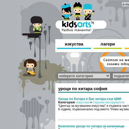
изкуства
лагери
уроци по китара софия
Уроци по Китара и Бас китара към ЦМИ
Категория:
изкуства
»
струнни инструменти
“Център за музикални изкуства” е първата час
6 години, първоначално под името “Ново музика
Безплатни уроци по китара за начинаещи