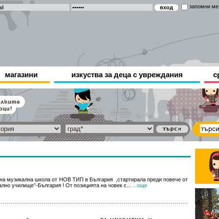
запомни ме
магазини
изкуства за деца с увреждания
с
тна музикална школа от НОВ ТИП в България ,стартирала преди повече от
лно училище”-България ! От позицията на човек с...
...още