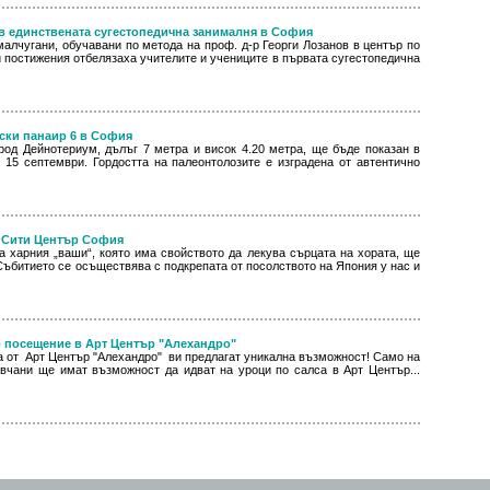
 единствената сугестопедична занималня в София
алчугани, обучавани по метода на проф. д-р Георги Лозанов в център по
 постижения отбелязаха учителите и учениците в първата сугестопедична
ски панаир 6 в София
род Дейнотериум, дълъг 7 метра и висок 4.20 метра, ще бъде показан в
 15 септември. Гордостта на палеонтолозите е изградена от автентично
в Сити Център София
а харния „ваши“, която има свойството да лекува сърцата на хората, ще
 Събитието се осъществява с подкрепата от посолството на Япония у нас и
о посещение в Арт Център "Алехандро"
а от Арт Център "Алехандро" ви предлагат уникална възможност! Само на
ивчани ще имат възможност да идват на уроци по салса в Арт Център...