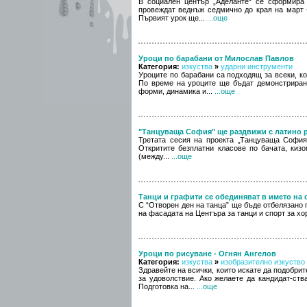
В социален център „Аделанте“ се сформира
провеждат веднъж седмично до края на март –
Първият урок ще...
...още
Уроци по барабани от Милослав Павлов
Категория:
изкуства
»
ударни инструменти
Уроците по барабани са подходящ за всеки, к
По време на уроците ще бъдат демонстрирани
форми, динамика и...
...още
"Танцуваща София" ще раздвижи с латино р
Третата сесия на проекта „Танцуваща София
Откритите безплатни класове по бачата, киз
(между...
...още
Танци и графити се обединяват в името на
С “Отворен ден на танца” ще бъде отбелязан
на фасадата на Центъра за танци и спорт за хо
Уроци по рисуване - Огнян Ангелов
Категория:
изкуства
»
изобразително изкуство
Здравейте на всички, които искате да подобрит
за удоволствие. Ако желаете да кандидат-ств
Подготовка на...
...още