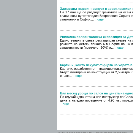
Завършва първият випуск първокласници в
На 17 май ще се раздадат грамотите на осем м
класическа сугестопедия Вихровения Сериозни
занималня в София....
...още
Уникална палеонтоложка експозиция за Дет
Единственият в света реставриран скелет на 
рамките на Детски панаир 6 в София на 14 и
запазени кости (повече от 90%) и...
...още
Картини, които лекуват сърцата на хората 
Картини, изработени от традиционната японск
бъдат монтирани на конструкции от 2,5 метра.
е част...
...още
Цял месец уроци по салса на цената на едн
По случай идването на нов инструктор по Салс
цената на едно посещение от 4.90 лв., пловд
...още
© 2026 Kids Dreams Ltd. Всички права запазени.