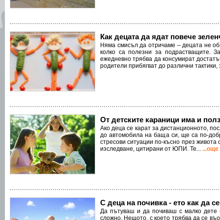
Как децата да ядат повече зеле
Няма смисъл да отричаме – децата не об
колко са полезни за подрастващите. За
ежедневно трябва да консумират достатъ
родители прибягват до различни тактики, з
Oт детските караници има и пол
Ако деца се карат за дистанционното, по
до автомобила на баща си, ще са по-доб
стресови ситуации по-късно през живота с
изследване, цитирани от ЮПИ. Те...
...още
С деца на почивка - ето как да с
Да пътуваш и да почиваш с малко дете 
сложно. Нещото, с което трябва да се въ