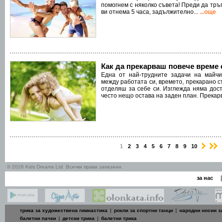
помогнем с няколко съвета! Преди да тръ
ви отнема 5 часа, задължително...
...още
Как да прекарваш повече време 
Една от най-трудните задачи на майч
между работата си, времето, прекарано с
отделяш за себе си. Изглежда няма дос
често нещо остава на заден план. Прекарв
›
1
2
3
4
5
6
7
8
9
10
© 2026 Kids Dreams Ltd. Всички права запазени.
|
за нас
трика за художествена гимнастика
|
рокли за спортни танци
|
народни носии з
балетни пачки
|
детски трика
|
балетни трика