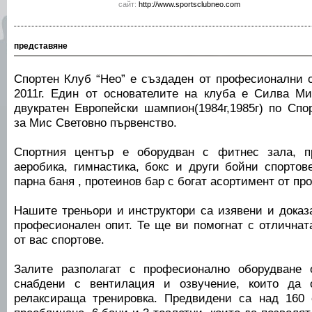
сайт:
http://www.sportsclubneo.com
представяне
Спортен Клуб “Нео” е създаден от професионални с
2011г. Един от основателите на клуба е Силва Мин
двукратен Европейски шампион(1984г,1985г) по Спо
за Мис Световно първенство.
Спортния център е оборудван с фитнес зала, п
аеробика, гимнастика, бокс и други бойни спортов
парна баня , протеинов бар с богат асортимент от про
Нашите треньори и инструктори са изявени и доказ
професионален опит. Те ще ви помогнат с отличнат
от вас спортове.
Залите разполагат с професионално оборудване 
снабдени с вентилация и озвучение, които да 
релаксираща тренировка. Предвидени са над 160 