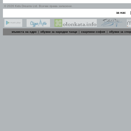
© 2026 Kids Dreams Ltd. Всички права запазени.
|
за нас
мъниста на едро
|
обувки за народни танци
|
скарпини софия
|
обувки за спо