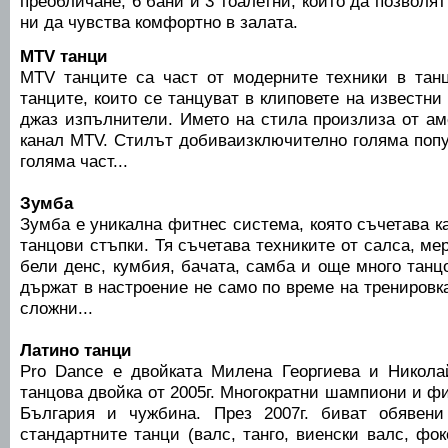
преобличане, 6 бани и 3 тоалетни, които да позволят
ни да чувства комфортно в залата.
MTV танци
MTV танците са част от модерните техники в танц
танците, които се танцуват в клиповете на известни 
джаз изпълнители. Името на стила произлиза от ам
канал MTV. Стилът добиваизключително голяма попу
голяма част...
Зумба
Зумба е уникална фитнес система, която съчетава к
танцови стъпки. Тя съчетава техниките от салса, ме
бели денс, кумбия, бачата, самба и още много танц
държат в настроение не само по време на тренировка
сложни...
Латино танци
Pro Dance е двойката Милена Георгиева и Никола
танцова двойка от 2005г. Многократни шампиони и ф
България и чужбина. През 2007г. биват обявен
стандартните танци (валс, танго, виенски валс, фок