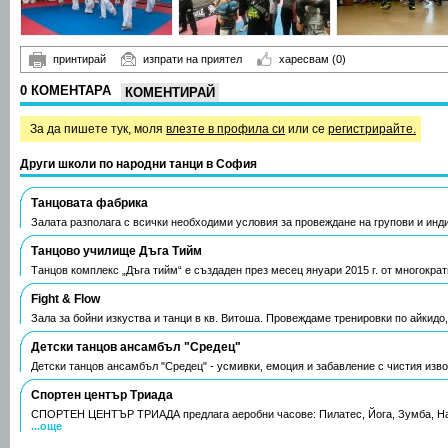
принтирай
изпрати на приятел
харесвам
(0)
0 КОМЕНТАРА
КОМЕНТИРАЙ
За да пишете тук, моля
влезте в профила си
или се
регистрирайте.
Други школи по народни танци в София
Танцовата фабрика
Залата разполага с всички необходими условия за провеждане на групови и ин
Танцово училище Дъга Тийм
Танцов комплекс „Дъга тийм“ е създаден през месец януари 2015 г. от многокра
Fight & Flow
Зала за бойни изкуства и танци в кв. Витоша. Провеждаме тренировки по айкидо
Детски танцов ансамбъл "Средец"
Детски танцов ансамбъл "Средец" - усмивки, емоция и забавление с чистия изв
Спортен център Триада
СПОРТЕН ЦЕНТЪР ТРИАДА предлага аеробни часове: Пилатес, Йога, Зумба, На
...още