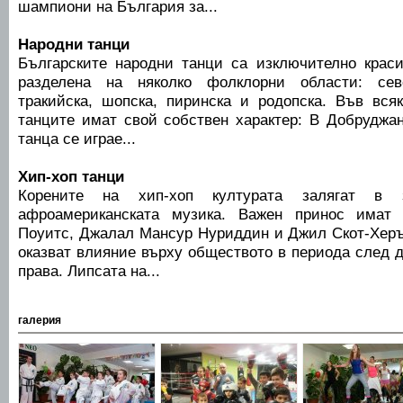
шампиони на България за...
Народни танци
Българските народни танци са изключително краси
разделена на няколко фолклорни области: севе
тракийска, шопска, пиринска и родопска. Във вся
танците имат свой собствен характер: В Добруджан
танца се играе...
Хип-хоп танци
Корените на хип-хоп културата залягат в з
афроамериканската музика. Важен принос имат 
Поуитс, Джалал Мансур Нуриддин и Джил Скот-Херъ
оказват влияние върху обществото в периода след 
права. Липсата на...
галерия