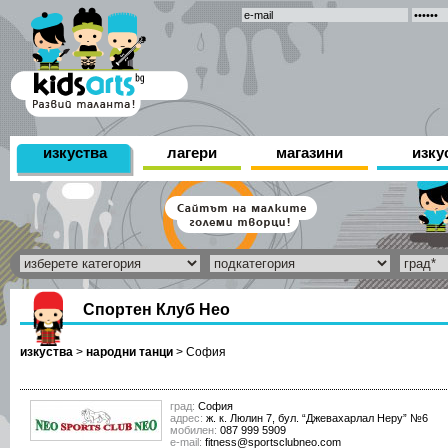
изкуства
лагери
магазини
изку
Спортен Клуб Нео
изкуства
>
народни танци
>
София
град:
София
адрес:
ж. к. Люлин 7, бул. “Джевахарлал Неру” №6
мобилен:
087 999 5909
е-mail:
fitness@sportsclubneo.com