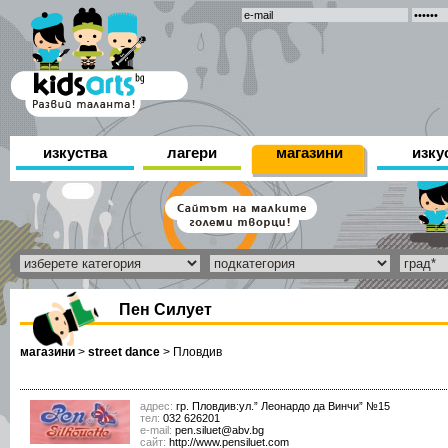
изкуства
лагери
магазини
изку
Пен Силует
магазини
>
street dance
>
Пловдив
адрес:
гр. Пловдив:ул.” Леонардо да Винчи” №15
тел:
032 626201
е-mail:
pen.siluet@abv.bg
сайт:
http://www.pensiluet.com