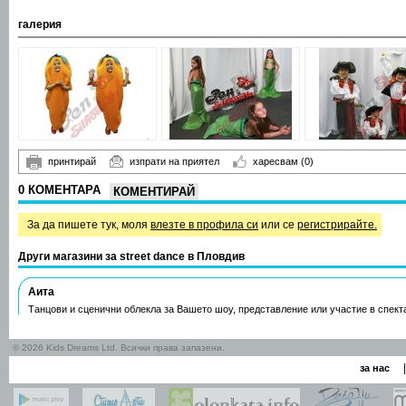
галерия
принтирай
изпрати на приятел
харесвам
(0)
0 КОМЕНТАРА
КОМЕНТИРАЙ
За да пишете тук, моля
влезте в профила си
или се
регистрирайте.
Други магазини за street dance в Пловдив
Аита
Танцови и сценични облекла за Вашето шоу, представление или участие в спект
© 2026 Kids Dreams Ltd. Всички права запазени.
|
за нас