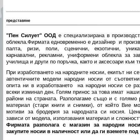
представяне
"Пен Силует" ООД
е специализирана в производст
облекла.Фирмата едновременно е дизайнер и произв
палта, ризи, поли, сценични, екзотични, уника
карнавални, рекламни, униформени облекла за за
училища и други по поръчка, както и аксесоари към т
При изработването на народните носии, екипът ни се
автентичните модели народни носии от съответн
опита ни в изработването на народни носии се ра
всеки изминал ден. Голям принос за това имат наши
райони на страната. Разполагаме също и с голямо 
материал (стари книги и снимки), от който Вие 
мотиви за бродерия за народната си носия. Цен
зависи от модела, използвания материал и сложност
Фирмата разполага с магазин за народни нос
закупите носии в наличност или да ги вземете под