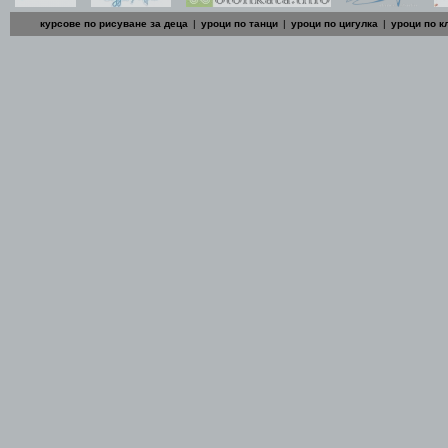
курсове по рисуване за деца
|
уроци по танци
|
уроци по цигулка
|
уроци по к