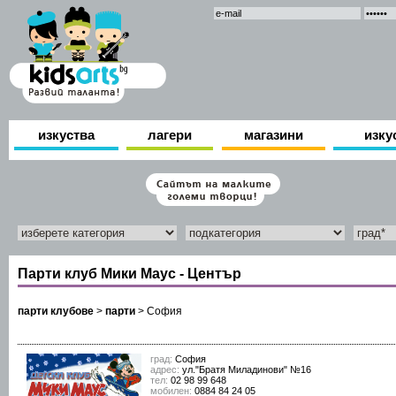
изкуства
лагери
магазини
изку
Парти клуб Мики Маус - Център
парти клубове
>
парти
>
София
град:
София
адрес:
ул."Братя Миладинови" №16
тел:
02 98 99 648
мобилен:
0884 84 24 05