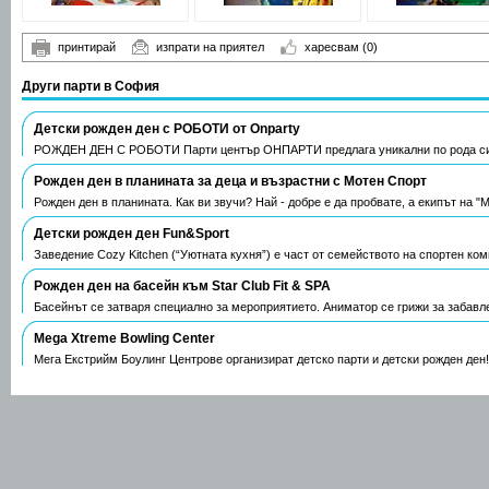
принтирай
изпрати на приятел
харесвам
(0)
Други парти в София
Детски рожден ден с РОБОТИ от Onparty
РОЖДЕН ДЕН С РОБОТИ Парти център ОНПАРТИ предлага уникални по рода си 
Рожден ден в планината за деца и възрастни с Мотен Спорт
Рожден ден в планината. Как ви звучи? Най - добре е да пробвате, а екипът на "
Детски рожден ден Fun&Sport
Заведение Cozy Kitchen (“Уютната кухня”) е част от семейството на спортен ко
Рожден ден на басейн към Star Club Fit & SPA
Басейнът се затваря специално за мероприятието. Аниматор се грижи за забавл
Mega Xtreme Bowling Center
Мега Екстрийм Боулинг Центрове организират детско парти и детски рожден ден