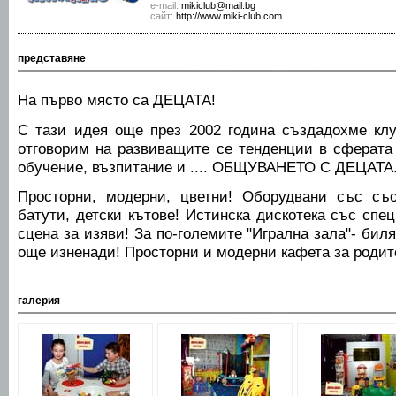
е-mail:
mikiclub@mail.bg
сайт:
http://www.miki-club.com
представяне
На първо място са ДЕЦАТА!
С тази идея още през 2002 година създадохме кл
отговорим на развиващите се тенденции в сферата 
обучение, възпитание и .... ОБЩУВАНЕТО С ДЕЦАТА
Просторни, модерни, цветни! Оборудвани със съо
батути, детски кътове! Истинска дискотека със спе
сцена за изяви! За по-големите "Игрална зала"- биляр
още изненади! Просторни и модерни кафета за родит
галерия