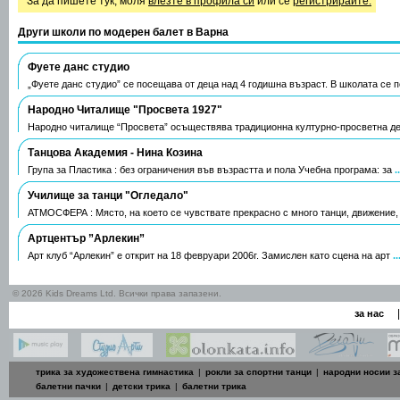
За да пишете тук, моля
влезте в профила си
или се
регистрирайте.
Други школи по модерен балет в Варна
Фуете данс студио
„Фуете данс студио” се посещава от деца над 4 годишна възраст. В школата се 
Народно Читалище "Просвета 1927"
Народно читалище “Просвета” осъществява традиционна културно-просветна д
Танцовa Академия - Нина Козина
Група за Пластика : без ограничения във възрастта и пола Учебна програма: за
.
Училище за танци "Огледало"
АТМОСФЕРА : Място, на което се чувствате прекрасно с много танци, движение,
Артцентър ”Арлекин”
Арт клуб “Арлекин” е открит на 18 февруари 2006г. Замислен като сцена на арт
.
© 2026 Kids Dreams Ltd. Всички права запазени.
|
за нас
трика за художествена гимнастика
|
рокли за спортни танци
|
народни носии з
балетни пачки
|
детски трика
|
балетни трика