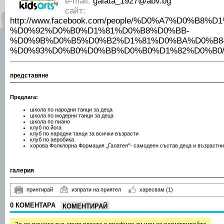
е-mail:
galata_1927@abv.bg
сайт:
http://www.facebook.com/people/%D0%A7%D0%
%D0%92%D0%B0%D1%81%D0%B8%D0%BB-
%D0%9B%D0%B5%D0%B2%D1%81%D0%BA%D0%B8
%D0%93%D0%B0%D0%BB%D0%B0%D1%82%D0%B0/10
представяне
Предлага:
школа по народни танци за деца
школа по модерни танци за деца
школа по пиано
клуб по йога
клуб по народни танци за всички възрасти
клуб по аеробика
хорова Фолклорна Формация „Галатея"- самодеен състав деца и възрастни
галерия
принтирай
изпрати на приятел
харесвам
(1)
0 КОМЕНТАРА
КОМЕНТИРАЙ