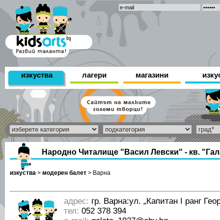
изкуства
лагери
магазини
изку
Народно Читалище "Васил Левски" - кв. "Гал
изкуства
>
модерен балет
>
Варна
адрес:
гр. Варна:ул. „Капитан I ранг Ге
тел:
052 378 394