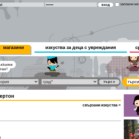
запомни ме
магазини
изкуства за деца с увреждания
с
ертон
свързани изкуства >
g