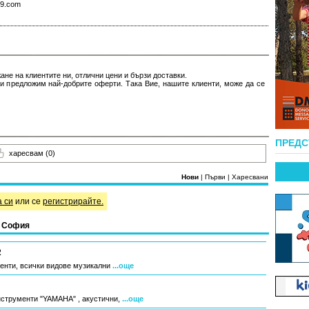
99.com
не на клиентите ни, отлични цени и бързи доставки.
и предложим най-добрите оферти. Така Вие, нашите клиенти, може да се
ПРЕД
харесвам
(0)
Нови
|
Първи
|
Харесвани
а си
или се
регистрирайте.
в София
2
енти, всички видове музикални
...още
струменти "YAMAHA" , акустични,
...още