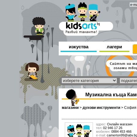
изкуства
лагери
Музикална къща Кам
магазини
>
духови инструменти
>
София
адрес:
Онлайн магазин
тел:
02 946 17 26
мобилен:
0884 453 466
е-mail:
camerton99@abv.b