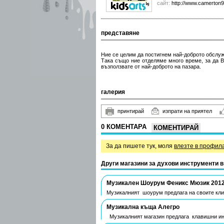
сайт:
http://www.camerton
представяне
Ние се целим да постигнем най-доброто обслужа
Така също ние отделяме много време, за да В
възползвате от най-доброто на пазара.
галерия
принтирай
изпрати на приятел
0 КОМЕНТАРА
КОМЕНТИРАЙ
За да пишете тук, моля
влезте в профил
Други магазини за духови инструменти 
Музикален Шоурум Феникс Мюзик 201
Музикалният шоурум предлага на своите кли
Музикална къща Алегро
Музикалният магазин предлага клавишни ин