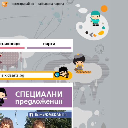
регистрирай се
|
забравена парола
ръчковци
парти