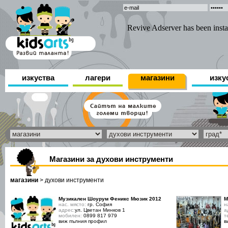
изкуства
лагери
магазини
изку
Магазини за духови инструменти
магазини
>
духови инструменти
Музикален Шоурум Феникс Мюзик 2012
М
нас. място:
гр. София
н
адрес:
ул. Цветан Минков 1
а
мобилен:
0899 817 979
т
виж пълния профил
в