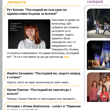
галерия
личности
Рут Колева: “Последвай ме към едно по-
здравословно бъдеще за всички!”
Чувствам се добре на
велосипед, най-
хубавите ми спомени
на колело са от
Холандия, където
карането беше
неразделна част от
ежедневието ми
Певицата Рут Колева
се включи в кампанията “Аз карам велосипед, последвай
ме!”. Тя си е поставила за цел да започне да
още
Ивайло Захариев: “Последвай ме, защото напред
е готино!”
Хората, които не карат велосипед не знаят какво...
Орлин Павлов: “Последвай ме навсякъде с
колело”
Певецът Орлин Павлов се присъедини към звездните...
Интервю с Илина Жабленска - солист в "Приказки