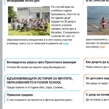
В ИСТИНСКИ 
незабравим летен ден
По случай края на
учебната година
програмата „Нестле за
по-здрави деца“
подари на 30 деца и
техните учители
забавен летен ден в
Музейко. Специалното
събитие бе част от
приготовленията, 
образователната инициатива и в него взеха участие
експерт по органи
училища, които са се записали в рамките на
още
постоянно
още
Как децата да 
Великденска украса през Пролетната ваканция
Няма смисъл да от
Отново Ви каним на нашите пред Великденски...
Oт детските ка
ВДЪХНОВЯВАЩАТА ИСТОРИЯ ЗА МЕЧТИТЕ,
ОБРАЗОВАНИЕТО И FUSION SCHOOL
Ако деца се карат
Преди повече от 6 години Иво, Зара, Силвия,...
С деца на почив
Приказна градина
Да пътуваш и да п
С настъпването на пролетта в Детска архитектурна...