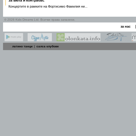
за вила и контрабас"
Концертите в рамките на Фортисимо Фамилия ни...
© 2026 Kids Dreams Ltd. Всички права запазени.
|
за нас
латино танци
|
салса клубове