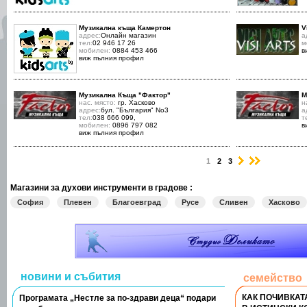
Музикална къща Камертон
V
адрес:
Онлайн магазин
а
тел:
02 946 17 26
м
мобилен:
0884 453 466
в
виж пълния профил
Музикална Къща "Фактор"
М
нас. място:
гр. Хасково
н
адрес:
бул. "България" No3
а
тел:
038 666 099,
т
мобилен:
0896 797 082
в
виж пълния профил
›
»
1
2
3
Магазини за духови инструменти в градове :
София
Плевен
Благоевград
Русе
Сливен
Хасково
новини и събития
семейство
КАК ПОЧИВКАТ
Програмата „Нестле за по-здрави деца“ подари