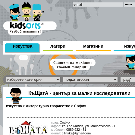
изкуства
лагери
магазини
изку
КъЩатА - център за малки изследователи
изкуства
>
литературно творчество
>
София
град:
София
адрес:
кв. Гео Милев, ул. Манастирска 2 Б
мобилен:
0889 932 451
е-mail:
t.ilinska@gmail.com