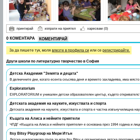
принтирай
изпрати на приятел
харесвам
(0)
0 КОМЕНТАРА
КОМЕНТИРАЙ
За да пишете тук, моля
влезте в профила си
или се
регистрирайте.
Други школи по литературно творчество в София
Детска Академия "Земята и децата"
В делничните дни, когато есента скъсява деня и времето захладнява, има място
Exploratorium
EXPLORATORIUM е уникален детски образователен център, където откривателст
Детската академия на науките, изкуствата и спорта
Детската академия на науките, изкуствата и спорта е частна извънучилищна н
Къщата на Алиса и нейните приятели
ЧПДГ «Къщата на Алиса и нейните приятели» е основана през 1994 година и лиц
Itsy Bitsy Playgroup на Мери Итън
Детска чуждоезикова група за игра Itsy Bitsy е организирана детска програма, к