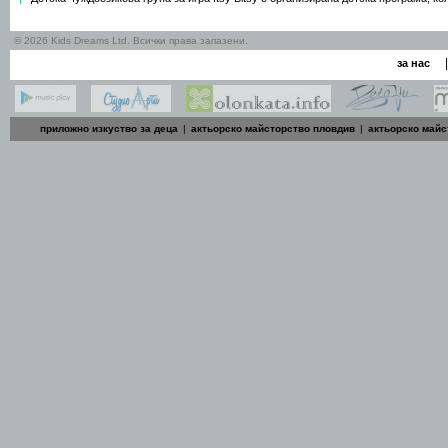
© 2026 Kids Dreams Ltd. Всички права запазени.
|
за нас
приложно изкуство за деца
|
актьорско майсторство пловдив
|
актьорско майс