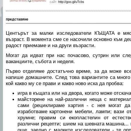
сайт:
http://goo.gl/uTcbs
представяне
Центърът за малки изследователи КЪЩАТА е мяс
възраст. В момента сме се насочили основно към дец
радост приемаме и на други възрасти.
Могат да идват при нас почасово, сутрин или сле
ваканциите, събота и неделя.
Първо отделяме достатъчно време, за да може вс
напише домашните. След това вариантите са много 
кой какво му се прави и какво ново иска да пробва:
игра в къщата или на двора, когато може отскача
майсторене на най-различни неща с материал
сами (рециклираме хартия - с нея могат да
изработваме картонени мебели, лампи; вази от
хрумне; правим си екопластелин от естеств
различни рецепти; шием на шевната машина...
още, заедно с малките изследователи - те опр