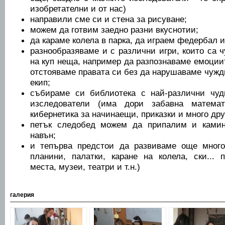
изобретателни и от нас)
направили сме си и стена за рисуване;
можем да готвим заедно разни вкуснотии;
да караме колела в парка, да играем федербал и
разнообразяваме и с различни игри, които са 
на куп неща, например да разпознаваме емоциит
отстояваме правата си без да нарушаваме чужд
екип;
събираме си библиотека с най-различни чуд
изследователи (има дори забавна матема
кибернетика за начинаещи, приказки и много дру
петък следобед можем да припалим и камина
навън;
и тепърва предстои да развиваме още много
планини, палатки, каране на колела, ски...
места, музеи, театри и т.н.)
галерия