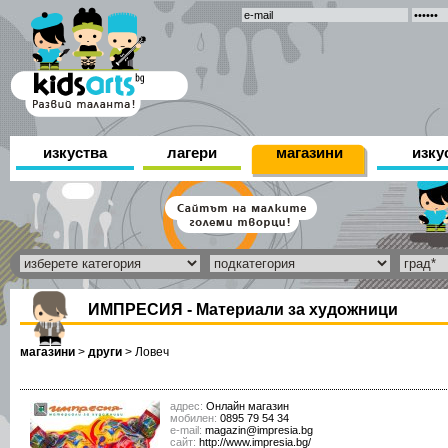
изкуства
лагери
магазини
изку
ИМПРЕСИЯ - Материали за художници
магазини
>
други
>
Ловеч
адрес:
Онлайн магазин
мобилен:
0895 79 54 34
е-mail:
magazin@impresia.bg
сайт:
http://www.impresia.bg/