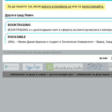
За да пишете тук, моля
влезте в профила си
или се
регистрирайте.
Други в град Ловеч
BOOKTRADING
BOOKTRADING е с дългогодишен опит в сферата на книготърговската и книгор
ROCKSMILE
1991г. – Милко Данев Кралски е студент в Технически Университет – Варна. Зае
© 2026 Kids Dreams Ltd. Всички права запазени.
|
за нас
забавления за деца в софия
|
детски рожден ден
|
забавления за деца варна
|