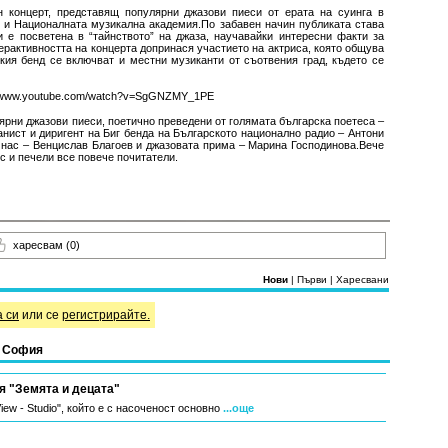
н концерт, представящ популярни джазови пиеси от ерата на суинга в
Р и Националната музикална академия.По забавен начин публиката става
 е посветена в “тайнството” на джаза, научавайки интересни факти за
ерактивността на концерта допринася участието на актриса, която общува
кия бенд се включват и местни музиканти от съотвения град, където се
//www.youtube.com/watch?v=SgGNZMY_1PE
ярни джазови пиеси, поетично преведени от голямата българска поетеса –
нист и диригент на Биг бенда на Българското национално радио – Антони
у нас – Венцислав Благоев и джазовата прима – Марина Господинова.Вече
с и печели все повече почитатели.
харесвам
(0)
Нови
|
Първи
|
Харесвани
а си
или се
регистрирайте.
в София
 "Земята и децата"
iew - Studio", който е с насоченост основно
...още