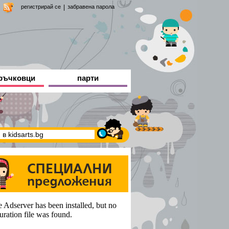
регистрирай се
|
забравена парола
ръчковци
парти