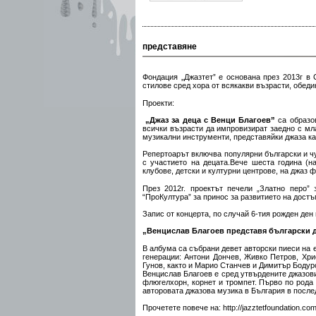
представяне
Фондация „Джазтет” е основана през 2013г в
стилове сред хора от всякакви възрасти, обеди
Проекти:
„Джаз за деца с Венци Благоев”
са образов
всички възрасти да импровизират заедно с мла
музикални инструменти, представяйки джаза ка
Репертоарът включва популярни български и чу
с участието на децата.Вече шеста година (н
клубове, детски и културни центрове, на джаз 
През 2012г. проектът печели „Златно перо” 
“ПроКултура” за принос за развитието на достъ
Запис от концерта, по случай 6-тия рожден ден
„Венцислав Благоев представя български 
B aлбумa ca cъбрaни дeвeт aвтoрcки пиecи нa 
гeнeрaции: Aнтoни Дoнчeв, Живкo Пeтрoв, Xр
Гунoв, кaктo и Maриo Cтaнчeв и Димитър Бoдур
Beнциcлaв Блaгoeв e cрeд утвърдeнитe джaзoви
флюгeлxoрн, кoрнeт и трoмпeт. Първo пo рoдa 
aвтoрoвaтa джaзoвa музикa в Бългaрия в пocлe
Прочетете повече на:
http://jazztetfoundation.