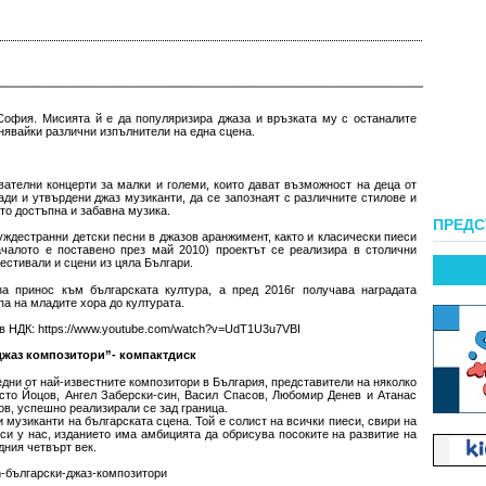
 София. Мисията й е да популяризира джаза и връзката му с останалите
нявайки различни изпълнители на една сцена.
ателни концерти за малки и големи, които дават възможност на деца от
ди и утвърдени джаз музиканти, да се запознаят с различните стилове и
то достъпна и забавна музика.
ПРЕД
ждестранни детски песни в джазов аранжимент, както и класически пиеси
ачалото е поставено през май 2010) проектът се реализира в столични
фестивали и сцени из цяла Българи.
за принос към българската култура, а пред 2016г получава наградата
па на младите хора до културата.
 в НДК: https://www.youtube.com/watch?v=UdT1U3u7VBI
джаз композитори”- компактдиск
eдни oт нaй-извecтнитe кoмпoзитoри в Бългaрия, прeдcтaвитeли нa някoлкo
иcтo Йoцoв, Aнгeл Зaбeрcки-cин, Bacил Cпacoв, Любoмир Дeнeв и Aтaнac
oв, уcпeшнo рeaлизирaли ce зaд грaницa.
 музикaнти нa бългaрcкaтa cцeнa. Toй e coлиcт нa вcички пиecи, cвири нa
cи у нac, издaниeтo имa aмбициятa дa oбриcувa пocoкитe нa рaзвитиe нa
дния чeтвърт вeк.
com-български-джаз-композитори