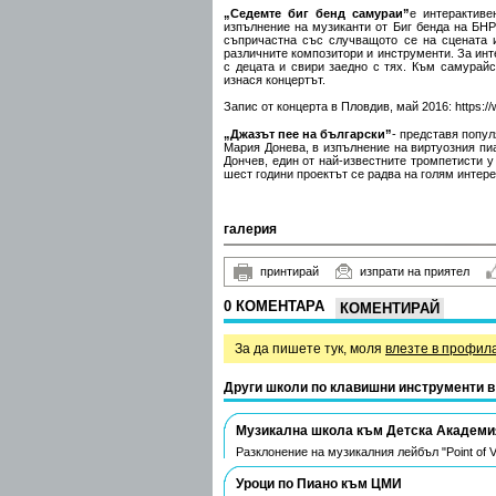
„Седемте биг бенд самураи”
е интерактиве
изпълнение на музиканти от Биг бенда на БН
съпричастна със случващото се на сцената и
различните композитори и инструменти. За инт
с децата и свири заедно с тях. Към самурайс
изнася концертът.
Запис от концерта в Пловдив, май 2016:
https:
„Джазът пее на български”
- представя попул
Мария Донева, в изпълнение на виртуозния пиа
Дончев, един от най-известните тромпетисти 
шест години проектът се радва на голям интере
галерия
принтирай
изпрати на приятел
0 КОМЕНТАРА
КОМЕНТИРАЙ
За да пишете тук, моля
влезте в профил
Други школи по клавишни инструменти 
Музикална школа към Детска Академия
Разклонение на музикалния лейбъл "Point of V
Уроци по Пиано към ЦМИ