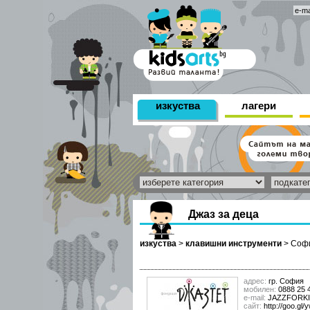
изкуства
лагери
Джаз за деца
изкуства
>
клавишни инструменти
>
Соф
адрес:
гр. София
мобилен:
0888 25 4
е-mail:
JAZZFORKI
сайт:
http://goo.gl/