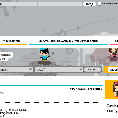
запомни ме
магазини
изкуства за деца с увреждания
с
свързани магазини >
ия
1 87, 0888 76 14 44
DS@MAIL.BG
ywolcx