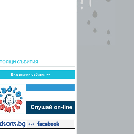
СТОЯЩИ СЪБИТИЯ
Виж всички събития >>