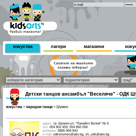
изкуства
лагери
магазини
изку
Детски танцов ансамбъл "Веселяче" - ОДК 
изкуства
>
народни танци
>
Шумен
адрес:
гр. Шумен:ул. “Панайот Волов” № 6
тел:
054 802 459, 054 860 056
мобилен:
0885 909 843
е-mail:
odkshumen@abv.bg, sh_odk@abv.bg