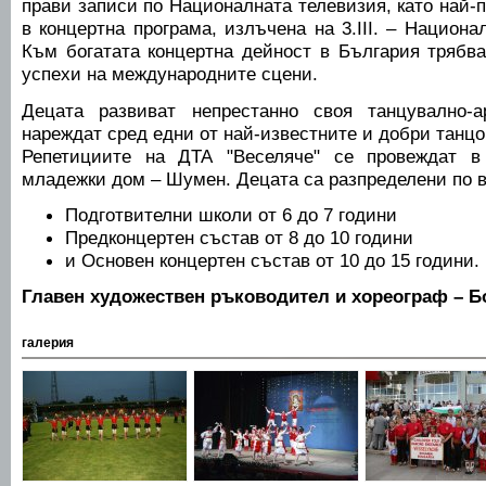
прави записи по Националната телевизия, като най-
в концертна програма, излъчена на 3.ІІІ. – Национа
Към богатата концертна дейност в България трябв
успехи на международните сцени.
Децата развиват непрестанно своя танцувално-
нареждат сред едни от най-известните и добри танцо
Репетициите на ДТА "Веселяче" се провеждат в
младежки дом – Шумен. Децата са разпределени по в
Подготвителни школи от 6 до 7 години
Предконцертен състав от 8 до 10 години
и Основен концертен състав от 10 до 15 години.
Главен художествен ръководител и хореограф – Б
галерия