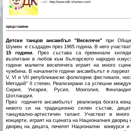
сайт:
http://www.odk-shumen.com/
представяне
Детски танцов ансамбъл "Веселяче"
при Общи
Шумен е създаден през 1965 година. В него участва
15 години
. През състава са преминали хиляд
възпитани в любов към българското народно изкус
години малките веселячета играят на много сцен
чужбина. В началните години ансамбълът е лауреат п
V, VІ и VІІ републикански фолклорни фестивали, нос
Методий" ІІ степен. Реализирани са успешни между
Сирия, Унгария, Русия, Монголия, Финландия
Шотландия.
През годините ансамбълът реализира богата конц
нивото си на традиционно силен състав, децат
танцувално-артистичен талант. Участват в мно
концерти, играят на сцената на Националния дворец 
дворец на децата, печелят Национални конкурси и 