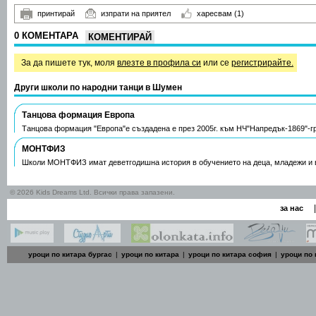
принтирай
изпрати на приятел
харесвам
(1)
0 КОМЕНТАРА
КОМЕНТИРАЙ
За да пишете тук, моля
влезте в профила си
или се
регистрирайте.
Други школи по народни танци в Шумен
Танцова формация Европа
Танцова формация "Европа"е създадена е през 2005г. към НЧ"Напредък-1869"-г
МОНТФИЗ
Школи МОНТФИЗ имат деветгодишна история в обучението на деца, младежи и 
© 2026 Kids Dreams Ltd. Всички права запазени.
|
за нас
уроци по китара бургас
|
уроци по китара
|
уроци по китара софия
|
уроци по 