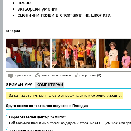
пеене
актьорски умения
сценични изяви в спектакли на школата.
галерия
принтирай
изпрати на приятел
харесвам
(8)
0 КОМЕНТАРА
КОМЕНТИРАЙ
За да пишете тук, моля
влезте в профила си
или се
регистрирайте.
Други школи по театрално изкуство в Пловдив
Образователен център "Амигос"
Най-големите творци и мечтатели са децата! Затова ние от ОЦ „Амигос” сме пр