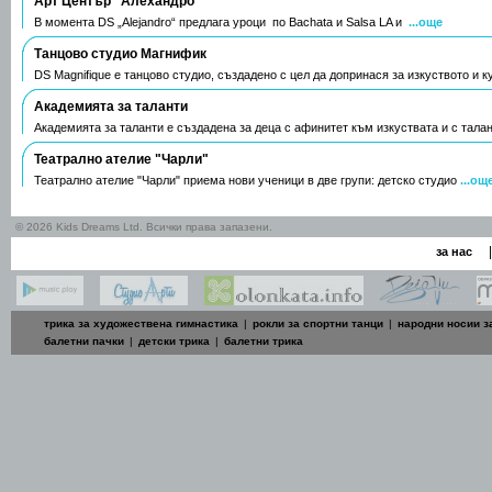
Арт Център "Алехандро"
В момента DS „Alejandro“ предлага уроци по Bachata и Salsa LA и
...още
Танцово студио Магнифик
DS Magnifiquе е танцово студио, създадено с цел да допринася за изкуството и к
Академията за таланти
Академията за таланти е създадена за деца с афинитет към изкуствата и с талан
Театрално ателие "Чарли"
Театрално ателие "Чарли" приема нови ученици в две групи: детско студио
...ощ
© 2026 Kids Dreams Ltd. Всички права запазени.
|
за нас
трика за художествена гимнастика
|
рокли за спортни танци
|
народни носии з
балетни пачки
|
детски трика
|
балетни трика