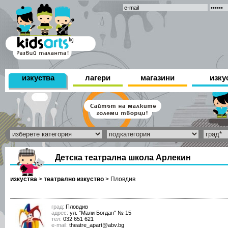
изкуства
лагери
магазини
изку
Детска театрална школа Арлекин
изкуства
>
театрално изкуство
>
Пловдив
град:
Пловдив
адрес:
ул. "Мали Богдан" № 15
тел:
032 651 621
е-mail:
theatre_apart@abv.bg