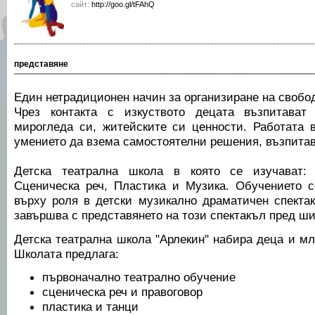
сайт:
http://goo.gl/tFAhQ
представяне
Един нетрадиционен начин за организиране на свобо
Чрез контакта с изкуството децата възпитават 
мирогледа си, житейските си ценности. Работата в
умението да взема самостоятелни решения, възпитава
Детска театрална школа в която се изучават: 
Сценическа реч, Пластика и Музика. Обучението 
върху роля в детски музикално драматичен спекта
завършва с представянето на този спектакъл пред ши
Детска театрална школа "Арлекин" набира деца и мл
Школата предлага:
първоначално театрално обучение
сценическа реч и правоговор
пластика и танци