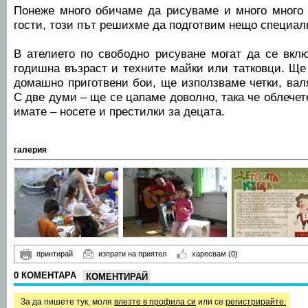
Понеже много обичаме да рисуваме и много много
гости, този път решихме да подготвим нещо специал
В ателието по свободно рисуване могат да се вклю
годишна възраст и техните майки или татковци. Ще
домашно приготвени бои, ще използваме четки, вал
С две думи – ще се цапаме доволно, така че облечет
имате – носете и престилки за децата.
галерия
принтирай
изпрати на приятел
харесвам
(0)
0 КОМЕНТАРА
КОМЕНТИРАЙ
За да пишете тук, моля
влезте в профила си
или се
регистрирайте.