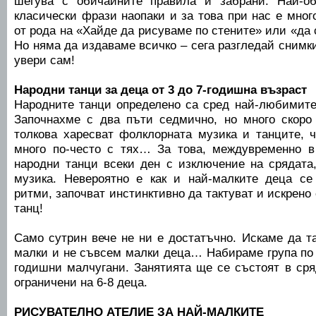
шегува с обичайните правила и забрани. Най-о
класически фрази наопаки и за това при нас е мно
от рода на «Хайде да рисуваме по стените» или «да
Но няма да издаваме всичко – сега разгледай снимки
увери сам!
Народни танци за деца от 3 до 7-годишна възраст
Народните танци определено са сред най-любимите
Започнахме с два пъти седмично, но много скоро
толкова харесват фолклорната музика и танците, 
много по-често с тях… За това, междувременно в
народни танци всеки ден с изключение на срядата,
музика. Невероятно е как и най-малките деца се
ритми, започват инстинктивно да тактуват и искрено
танц!
Само сутрин вече не ни е достатъчно. Искаме да т
малки и не съвсем малки деца… Набираме група по 
годишни малчугани. Занятията ще се състоят в сря
ограничени на 6-8 деца.
РИСУВАТЕЛНО АТЕЛИЕ ЗА НАЙ-МАЛКИТЕ