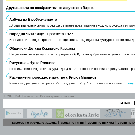
Други школи по изобразително изкуство в Варна
Азбука на Въображението
„В действителния живот може да се влезе през главния вход, но може да се про
Народно Читалище "Просвета 1927"
Народно читалище “Просвета” осъществява традиционна културно-просветна д
Общински Детски Комплекс Каварна
Педагогическите услуги, които предлага ОДК, са на добро ниво – дейността е пл
Рисуване - Нуша Роянова
Графика, живопис, архитектура - деца 9-12г. - основни правила в рисуването - р
Рисуване и приложно изкуство с Кирил Маринов
Иконопис, рисуване, дърворезба - за деца от 7 до 15г. - основни правила в
...още
© 2026 Kids Dreams Ltd. Всички права запазени.
|
за нас
курсове по рисуване за деца
|
уроци по танци
|
уроци по цигулка
|
уроци по к