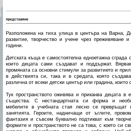
представяне
Разположена на тиха улица в центъра на Варна, Д
развитие, творчество и учене чрез преживяване и
години.
Детската къща е самостоятелна едноетажна сграда с
които децата сами създават и поддържат. Вярва
промяната са основни стимули за развитието и прил
в действията си, така и в средата, която създа
различна от всеки детски център или градина, които 
Тук пространството оживява и приканва децата в 
същества. С нестандартната си форма и необи
мебелите в учебната стая лесно се превръщат 
занятията. Героите, надничащи от ъглите, провок
фантазия и съвсем буквално подтикват към творч
формите и пространството не са това, с което си с