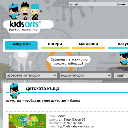
изкуства
лагери
магазини
изку
Детската къща
изкуства
>
изобразително изкуство
>
Варна
град:
Варна
адрес:
ул. Иван Вазов 26
мобилен:
0876 616 950
сайт:
http://detskata-kashta.com