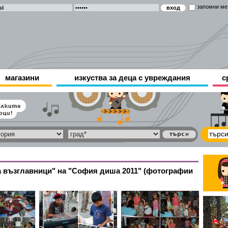
запомни ме
магазини
изкуства за деца с увреждания
с
а възглавници" на "София диша 2011" (фотографии