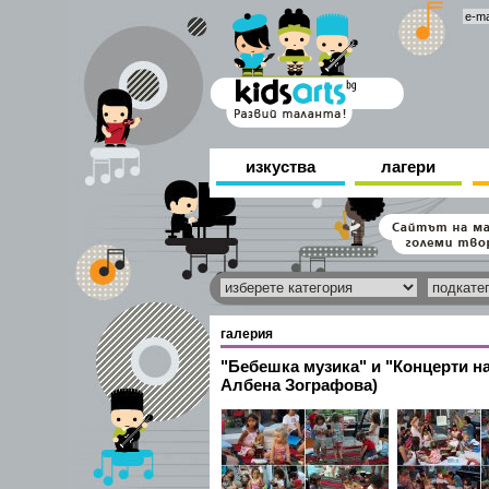
изкуства
лагери
галерия
"Бебешка музика" и "Концерти н
Албена Зографова)