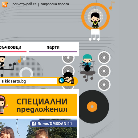
регистрирай се
|
забравена парола
ръчковци
парти