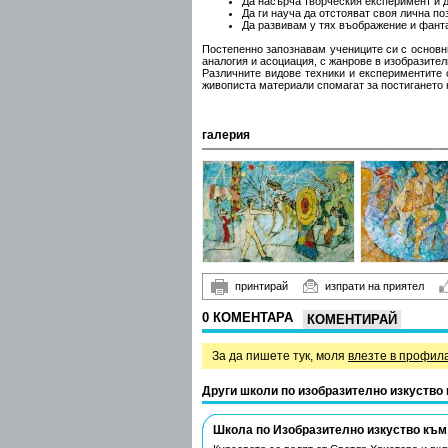
Да насърча творческия експеримент и д
Да ги науча да отстояват своя лична по
Да развивам у тях въображение и фант
Постепенно запознавам учениците си с основни
аналогия и асоциация, с жанрове в изобразител
Различните видове техники и експериментите 
живописта материали спомагат за постигането 
галерия
принтирай
изпрати на приятел
0 КОМЕНТАРА
КОМЕНТИРАЙ
За да пишете тук, моля
влезте в профил
Други школи по изобразително изкуство
Школа по Изобразително изкуство към