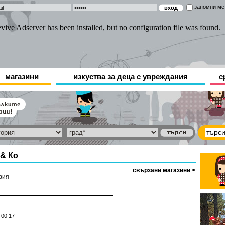
запомни ме
магазини
изкуства за деца с увреждания
с
 & Ко
свързани магазини >
фия
 00 17