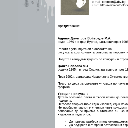
е-mail:
cotcolor@abv.bg
сайт:
http://www.cotcolor.
представяне
Адриан Димитров Войводов M.A.
роден 1960 г. в град Бургас, завършил през 19
Работи с учениците си в областта на
рисунката, композицията, живописта, перспекти
Подготвя кандидатстуденти за конкурси в стра
Цонка Павлова M.A.
родена 1965 г. в град София, завършила през 
През 1992 г. завършва Национална Художестве
Подготвя деца за средните училища по изкуств
графика.
Уроци по рисуване
Детето опознава света и търси начин да пока
подкрепа.
Неговото творчество е една изповед, един мълч
Не подбирам малкитe ученици чрез конкурси 
основание да ги приема в ателието си. Зани
художник и педагог са:
Да приема, разбера и подпомогна детск
Да подкрепя и съхраня естествения стр