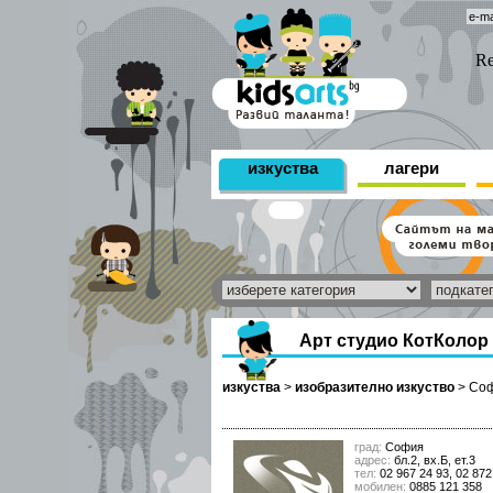
изкуства
лагери
Арт студио КотКолор
изкуства
>
изобразително изкуство
>
Со
град:
София
адрес:
бл.2, вх.Б, ет.3
тел:
02 967 24 93, 02 872
мобилен:
0885 121 358