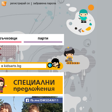
регистрирай се
|
забравена парола
ръчковци
парти