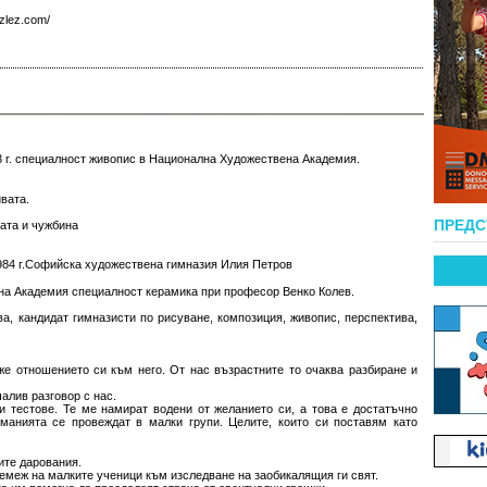
izlez.com/
93 г. специалност живопис в Национална Художествена Академия.
вата.
ПРЕД
ната и чужбина
1984 г.Софийска художествена гимназия Илия Петров
на Академия специалност керамика при професор Венко Колев.
а, кандидат гимназисти по рисуване, композиция, живопис, перспектива,
же отношението си към него. От нас възрастните то очаква разбиране и
алив разговор с нас.
и тестове. Те ме намират водени от желанието си, а това е достатъчно
манията се провеждат в малки групи. Целите, които си поставям като
ите дарования.
емеж на малките ученици към изследване на заобикалящия ги свят.