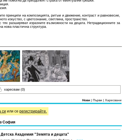
а им помогна да преодолеят страха от евентуални грешки.
зиция.
азия.
те принципи на композицията, ритъм и движение, контраст и равновесие,
ното изкуство, с цветознание, светлина, пространство.
с тях разширяват изразните възможности на децата. Нетрадиционните за
на нова пластична структура.
харесвам
(0)
Нови
|
Първи
|
Харесвани
а си
или се
регистрирайте.
 в София
 Детска Академия "Земята и децата"